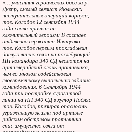
«… участник героических боев за р.
Днепр, смелый связист Июльских
наступательных операций корпуса,
тов. Колобов 12 сентября 1944
года снова проявил ис
ключительный героизм: В составе
отделения сержанта Иващенко
тов. Колобов первым прокладывал
боевую линию связи на последующий
НП командира 340 СД несмотря на
артиллерийский огонь противника,
чем во многом содействовал
своевременному выполнению задания
командования. 6 Сентября 1944
года при постройке сурогатной
линии на НП 340 СД в хутор Подляс
тов. Колобов, презирая опасность
угражавшую жизни под артилле
рийским обстрелом противника
спас имущество связи от