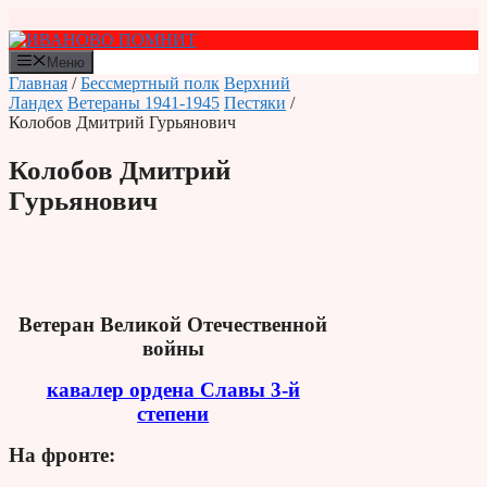
Перейти
к
содержимому
Меню
Главная
/
Бессмертный полк
Верхний
Ландех
Ветераны 1941-1945
Пестяки
/
Колобов Дмитрий Гурьянович
Колобов Дмитрий
Гурьянович
Ветеран Великой Отечественной
войны
кавалер ордена Славы 3-й
степени
На фронте: