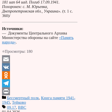
181 иап 64 иад. Погиб 17.09.1941.
Похоронен: с. М. Юрьевка,
Днепропетровская обл., Украина»
. (т. 1 с.
360)/
Источники:
— Документы Центрального Архива
Министерства обороны на сайте
«Память
народа»
.
⭐Просмотры:
180
Email
VK
Odnoklassniki
Telegram
Бессмертный полк
,
Книга памяти 1941-
Print
1945
,
Тейково
09.17
,
ВВС
01.04.2026