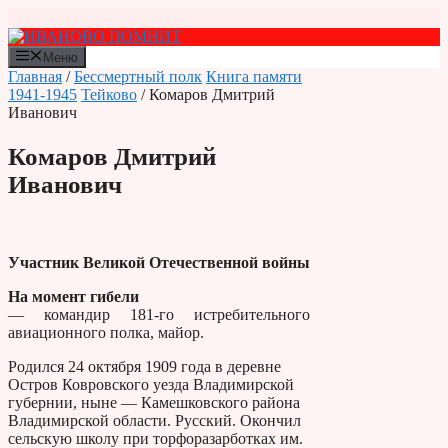
Перейти
к
содержимому
Меню
Главная
/
Бессмертный полк
Книга памяти
1941-1945
Тейково
/ Комаров Дмитрий
Иванович
Комаров Дмитрий
Иванович
Участник Великой Отечественной войны
На момент гибели
— командир 181-го истребительного
авиационного полка, майор.
Родился 24 октября 1909 года в деревне
Остров Ковровского уезда Владимирской
губернии, ныне — Камешковского района
Владимирской области. Русский. Окончил
сельскую школу при торфоразарботках им.