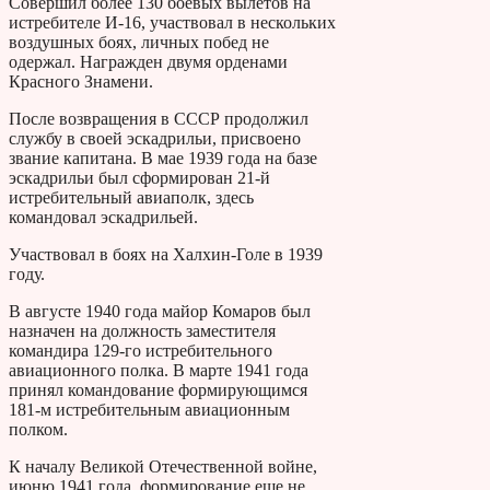
Совершил более 130 боевых вылетов на
истребителе И-16, участвовал в нескольких
воздушных боях, личных побед не
одержал. Награжден двумя орденами
Красного Знамени.
После возвращения в СССР продолжил
службу в своей эскадрильи, присвоено
звание капитана. В мае 1939 года на базе
эскадрильи был сформирован 21-й
истребительный авиаполк, здесь
командовал эскадрильей.
Участвовал в боях на Халхин-Голе в 1939
году.
В августе 1940 года майор Комаров был
назначен на должность заместителя
командира 129-го истребительного
авиационного полка. В марте 1941 года
принял командование формирующимся
181-м истребительным авиационным
полком.
К началу Великой Отечественной войне,
июню 1941 года, формирование еще не