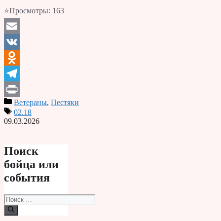
⭐Просмотры:
163
Email
VK
Odnoklassniki
Telegram
Ветераны
,
Пестяки
Print
02.18
09.03.2026
Поиск
бойца или
события
Поиск: