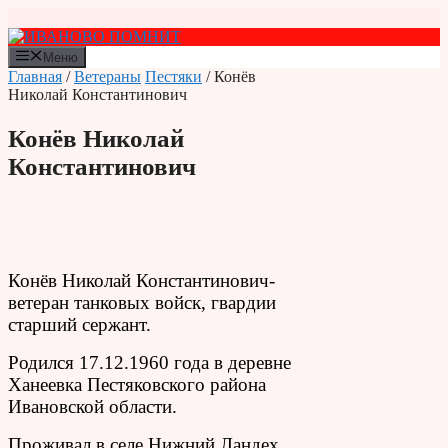
Перейти
к
содержимому
Меню
Главная
/
Ветераны
Пестяки
/ Конёв
Николай Константинович
Конёв Николай
Константинович
Конёв Николай Константинович-
ветеран танковых войск, гвардии
старший сержант.
Родился 17.12.1960 года в деревне
Ханеевка Пестяковского района
Ивановской области.
Проживал в селе Нижний Ландех.