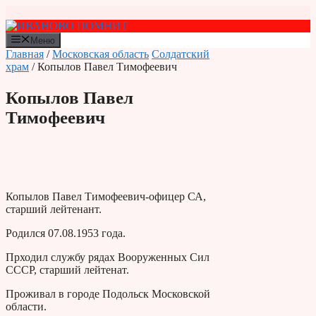
Перейти
к
содержимому
Меню
Главная
/
Московская область
Солдатский
храм
/ Копылов Павел Тимофеевич
Копылов Павел
Тимофеевич
Копылов Павел Тимофеевич-офицер СА,
старший лейтенант.
Родился 07.08.1953 года.
Прходил службу рядах Вооруженных Сил
СССР, старший лейтенат.
Проживал в городе Подольск Московской
области.