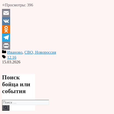
⭐Просмотры:
396
Email
VK
Odnoklassniki
Telegram
Иваново
,
СВО, Новороссия
Print
12.16
15.03.2026
Поиск
бойца или
события
Поиск: