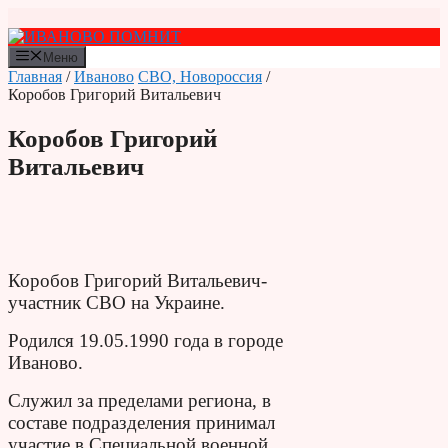
Перейти
к
содержимому
Меню
Главная
/
Иваново
СВО, Новороссия
/
Коробов Григорий Витальевич
Коробов Григорий
Витальевич
Коробов Григорий Витальевич-
участник СВО на Украине.
Родился 19.05.1990 года
в городе
Иваново.
Служил за пределами региона, в
составе подразделения принимал
участие в Специальной военной