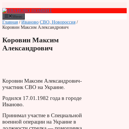
Перейти
к
содержимому
Меню
Главная
/
Иваново
СВО, Новороссия
/
Коровин Максим Александрович
Коровин Максим
Александрович
Коровин Максим Александрович-
участник СВО на Украине.
Родился 17.01.1982 года в городе
Иваново.
Принимал участие в Специальной
военной операции на Украине в
должности стрелка — помощника