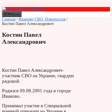
Перейти
к
содержимому
Меню
Главная
/
Иваново
СВО, Новороссия
/
Костин Павел Александрович
Костин Павел
Александрович
Костин Павел Александрович-
участник СВО на Украине, гвардии
рядовой.
Родился 09.08.2001 года в городе
Иваново.
Принимал участие в Специальной
военной операции на Украине в