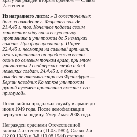
врагу награжден вторым орденом — Славы
2- степени.
Из наградного листа:
» В ожесточенных
боях за овладение г. Фюрстегнвальде
21.4.45 г. тов. Кочетков подавил своим
минометом одну вражескую точку
противника и уничтожил до 5 немецких
солдат. При форсировании р. Шпрее
22.4.45 г. несмотря на сильный арт.-мин.
огонь противника он продолжал вести
огонь по огневым точкам врага, при этом
уничтожил 2 снайперских гнезда и до 4
немецких солдат. 24.4.45 г. в боях за
овладение автомагистралью Франкфурт —
Берлин наводчик Кочетков уничтожил
ручной пулемет противника вместе с его
прислугой».
После войны продолжал службу в армии до
июня 1949 года. После демобилизации
вернулся на родину. Умер 2 мая 2008 года.
Награжден орденами Отечественной
войны 2-й степени (11.03.1985), Славы 2-й
(12.09.1945) и 3-й (10.08.1944) степени,