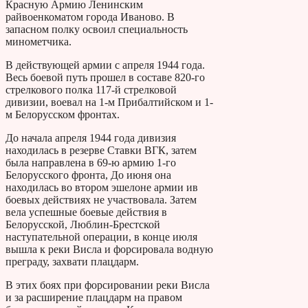
Красную Армию Ленинским
райвоенкоматом города Иваново. В
запасном полку освоил специальность
минометчика.
В действующей армии с апреля 1944 года.
Весь боевой путь прошел в составе 820-го
стрелкового полка 117-й стрелковой
дивизии, воевал на 1-м Прибалтийском и 1-
м Белорусском фронтах.
До начала апреля 1944 года дивизия
находилась в резерве Ставки ВГК, затем
была направлена в 69-ю армию 1-го
Белорусского фронта, До июня она
находилась во втором эшелоне армии ив
боевых действиях не участвовала. Затем
вела успешные боевые действия в
Белорусской, Люблин-Брестской
наступательной операции, в конце июля
вышла к реки Висла и форсировала водную
преграду, захвати плацдарм.
В этих боях при форсировании реки Висла
и за расширение плацдарм на правом