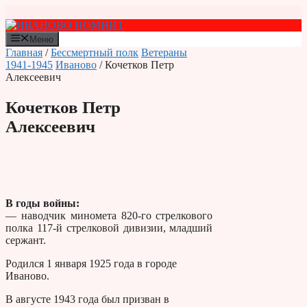
Перейти
к
содержимому
Меню
Главная
/
Бессмертный полк
Ветераны
1941-1945
Иваново
/ Кочетков Петр
Алексеевич
Кочетков Петр
Алексеевич
В годы войны:
— наводчик миномета 820-го стрелкового
полка 117-й стрелковой дивизии, младший
сержант.
Родился 1 января 1925 года в городе
Иваново.
В августе 1943 года был призван в