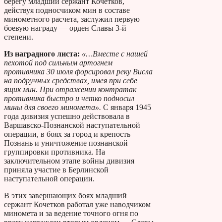
берегу младший сержант Кочетков,
действуя подносчиком мин в составе
минометного расчета, заслужил первую
боевую награду — орден Славы 3-й
степени.
Из наградного листа:
«…Вместе с нашей
пехотой под сильным артогнем
противника 30 июля форсировал реку Висла
на подручных средствах, имея при себе
ящик мин. При отражении контратак
противника быстро и четко подносил
мины для своего миномета».
С января 1945
года дивизия успешно действовала в
Варшавско-Познанской наступательной
операции, в боях за город и крепость
Познань и уничтожение познанской
группировки противника. На
заключительном этапе войны дивизия
приняла участие в Берлинской
наступательной операции.
В этих завершающих боях младший
сержант Кочетков работал уже наводчиком
миномета и за ведение точного огня по