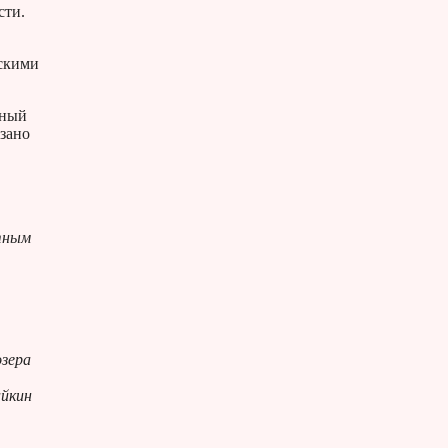
сти.
тскими
рный
азано
етным
озера
айкин