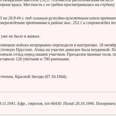
роне врага. Местность с ее гребня просматривалась на глубину 
25 на 26.9.44 г. под сильным ружейно-пулеметным огнем противн
 заграждениях противника в районе выс. 252.1 и сопровождал пе
а уже не было в живых.
 Немецкие войска непрерывно переходили в контратаки. 18 октяб
осточную Пруссию. Атака на участке дивизии была неудачной. П
 начали отход перед нашим участком. Преодолев минные поля, п
составили 120 убитыми и 780 ранеными.
степени, Красной Звезды (07.10.1944).
1.1941. Ефр., стрелок, п/п 66430. Погиб 20.10.1944. Похоронен