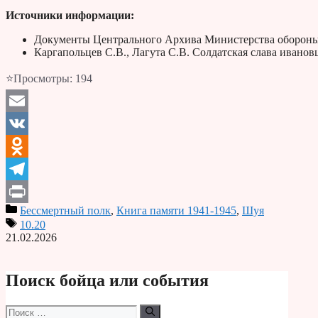
Источники информации:
Документы Центрального Архива Министерства обороны
Каргапольцев С.В., Лагута С.В. Солдатская слава ивано
⭐Просмотры:
194
Email
VK
Odnoklassniki
Telegram
Бессмертный полк
,
Книга памяти 1941-1945
,
Шуя
Print
10.20
21.02.2026
Поиск бойца или события
Поиск: