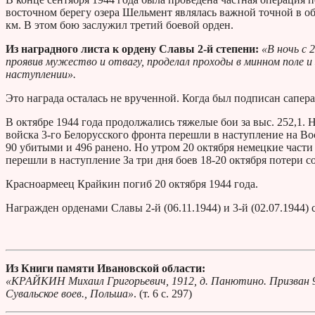
восточном берегу озера Шельмент являлась важной точной в обо
км. В этом бою заслужил третий боевой орден.
Из наградного листа к ордену Славы 2-й степени:
«В ночь с 
проявив мужество и отвагу, проделал проходы в минном поле и
наступлении».
Это награда осталась не врученной. Когда был подписан сапер
В октябре 1944 года продолжались тяжелые бои за выс. 252,1.
войска 3-го Белорусского фронта перешли в наступление на В
90 убитыми и 496 ранено. Но утром 20 октября немецкие части
перешли в наступление За три дня боев 18-20 октября потери 
Красноармеец Крайкин погиб 20 октября 1944 года.
Награжден орденами Славы 2-й (06.11.1944) и 3-й (02.07.1944) 
Из Книги памяти Ивановской области:
«КРАЙКИН Михаил Григорьевич, 1912, д. Панютино. Призван 9.1
Сувальское воев., Польша»
. (т. 6 с. 297)