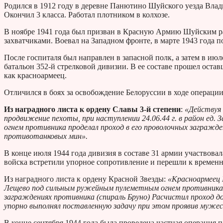
Родился в 1912 году в деревне Панютино Шуйского уезда Вла
Окончил 3 класса. Работал плотником в колхозе.
В ноябре 1941 года был призван в Красную Армию Шуйским ра
захватчиками. Воевал на Западном фронте, в марте 1943 года 
После госпиталя был направлен в запасной полк, а затем в ию
батальон 352-й стрелковой дивизии. В ее составе прошел оста
как красноармеец.
Отличился в боях за освобождение Белоруссии в ходе операци
Из наградного листа к ордену Славы 3-й степени
:
«Действуя 
продвижение пехоты, при наступлении 24.06.44 г. в район ед.
огнем противника проделал проход в его проволочных загражд
противотанковых мин».
В конце июля 1944 года дивизия в составе 31 армии участвов
войска встретили упорное сопротивление и перешли к временн
Из наградного листа к ордену Красной Звезды:
«Красноармеец К
Лещево под сильным ружейным пулеметным огнем противника 
заграждениях противника (спираль Бруно) Расчистил проход д
упорно выполнял поставленную задачу при этом проявив мужес
В конце сентября 1944 года была проведена частная операция 