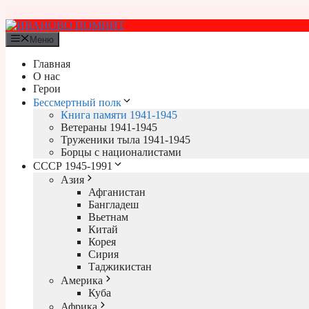
Перейти
к
содержимому
Меню
Главная
О нас
Герои
Бессмертный полк
Книга памяти 1941-1945
Ветераны 1941-1945
Труженики тыла 1941-1945
Борцы с националистами
СССР 1945-1991
Азия
Афганистан
Бангладеш
Вьетнам
Китай
Корея
Сирия
Таджикистан
Америка
Куба
Африка