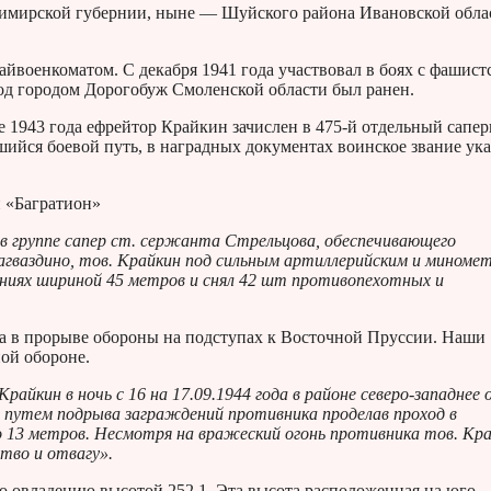
димирской губернии, ныне — Шуйского района Ивановской обла
йвоенкоматом. С декабря 1941 года участвовал в боях с фашис
под городом Дорогобуж Смоленской области был ранен.
ле 1943 года ефрейтор Крайкин зачислен в 475-й отдельный сапе
вшийся боевой путь, в наградных документах воинское звание ук
и «Багратион»
в группе сапер ст. сержанта Стрельцова, обеспечивающего
 Загваздино, тов. Крайкин под сильным артиллерийским и мином
ениях шириной 45 метров и снял 42 шт противопехотных и
ала в прорыве обороны на подступах к Восточной Пруссии. Наши
ой обороне.
райкин в ночь с 16 на 17.09.1944 года в районе северо-западнее 
путем подрыва заграждений противника проделав проход в
о 13 метров. Несмотря на вражеский огонь противника тов. Кр
тво и отвагу».
по овладению высотой 252,1. Эта высота расположенная на юго-