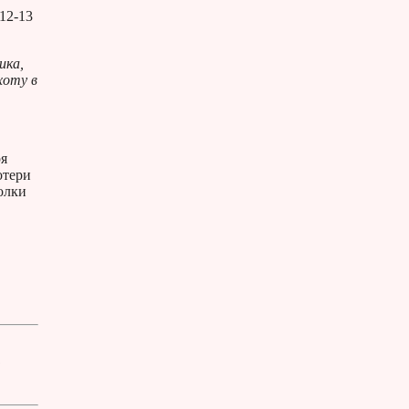
12-13
ика,
хоту в
ря
отери
олки
: