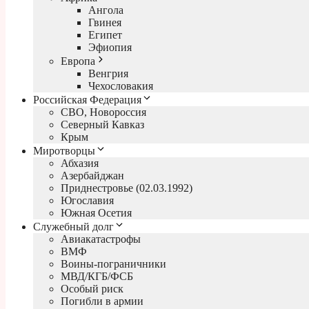
Ангола
Гвинея
Египет
Эфиопия
Европа
Венгрия
Чехословакия
Российская Федерация
СВО, Новороссия
Северный Кавказ
Крым
Миротворцы
Абхазия
Азербайджан
Приднестровье (02.03.1992)
Югославия
Южная Осетия
Служебный долг
Авиакатастрофы
ВМФ
Воины-пограничники
МВД/КГБ/ФСБ
Особый риск
Погибли в армии