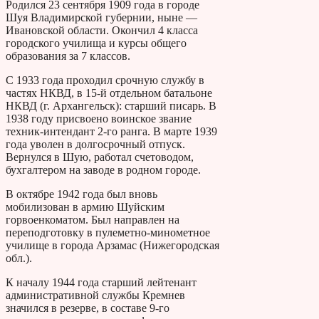
Родился 23 сентября 1909 года в городе
Шуя Владимирской губернии, ныне —
Ивановской области. Окончил 4 класса
городского училища и курсы общего
образования за 7 классов.
С 1933 года проходил срочную службу в
частях НКВД, в 15-й отдельном батальоне
НКВД (г. Архангельск): старший писарь. В
1938 году присвоено воинское звание
техник-интендант 2-го ранга. В марте 1939
года уволен в долгосрочный отпуск.
Вернулся в Шую, работал счетоводом,
бухгалтером на заводе в родном городе.
В октябре 1942 года был вновь
мобилизован в армию Шуйским
горвоенкоматом. Был направлен на
переподготовку в пулеметно-минометное
училище в города Арзамас (Нижегородская
обл.).
К началу 1944 года старший лейтенант
административной службы Кремнев
значился в резерве, в составе 9-го