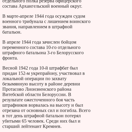
отдельного полка резерва офицерского
состава Архангельский военный округ.
В марте-апреле 1944 года осужден судом
военного трибунала с лишением воинского
звания, направлением в штрафной
батальон.
В апреле 1944 года зачислен бойцом
переменного состава 10-го отдельного
штрафного батальона 3-го Белорусского
фронта.
Весной 1942 года 10-й штрафбат был
придан 152-м укрепрайону, участвовал в
локальной операции по захвату
безымянную высоту в районе деревни
Протасово Лионзненского района
Витебской области Белоруссии. В
результате ожесточенного боя часть
штрафников ворвалась на высоту и был
отрезана от основных сил и погибла. Всего
в тот день штрафной батальон потерял
убитыми 65 человек. Среди них был и
старший лейтенант Кремнев.