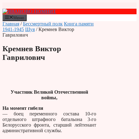
Перейти
к
содержимому
Меню
Главная
/
Бессмертный полк
Книга памяти
1941-1945
Шуя
/ Кремнев Виктор
Гаврилович
Кремнев Виктор
Гаврилович
Участник Великой Отечественной
войны,
На момент гибели
— боец переменного состава 10-го
отдельного штрафного батальона 3-го
Белорусского фронта, старший лейтенант
административной службы.