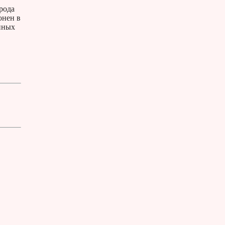
рода
онен в
енных