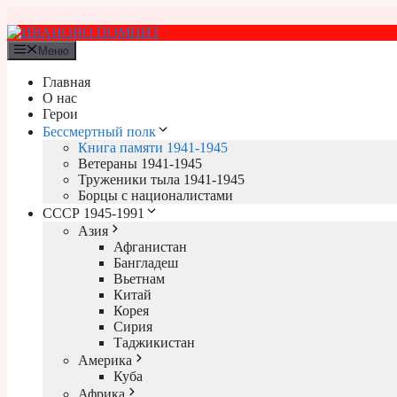
Перейти
к
содержимому
Меню
Главная
О нас
Герои
Бессмертный полк
Книга памяти 1941-1945
Ветераны 1941-1945
Труженики тыла 1941-1945
Борцы с националистами
СССР 1945-1991
Азия
Афганистан
Бангладеш
Вьетнам
Китай
Корея
Сирия
Таджикистан
Америка
Куба
Африка