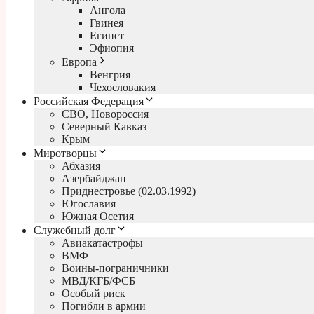
Ангола
Гвинея
Египет
Эфиопия
Европа
Венгрия
Чехословакия
Российская Федерация
СВО, Новороссия
Северный Кавказ
Крым
Миротворцы
Абхазия
Азербайджан
Приднестровье (02.03.1992)
Югославия
Южная Осетия
Служебный долг
Авиакатастрофы
ВМФ
Воины-пограничники
МВД/КГБ/ФСБ
Особый риск
Погибли в армии