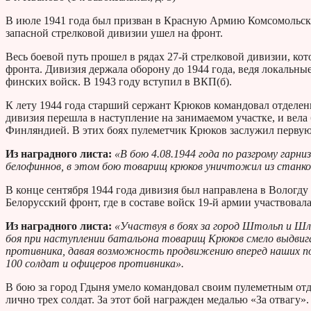
В июле 1941 года был призван в Красную Армию Комсомольски
запасной стрелковой дивизии ушел на фронт.
Весь боевой путь прошел в рядах 27-й стрелковой дивизии, ко
фронта. Дивизия держала оборону до 1944 года, ведя локальны
финских войск. В 1943 году вступил в ВКП(б).
К лету 1944 года старший сержант Крюков командовал отделени
дивизия перешла в наступление на занимаемом участке, и вела 
Финляндией. В этих боях пулеметчик Крюков заслужил первую
Из наградного листа:
«В бою 4.08.1944 года по разгрому гарн
белофиннов, в этом бою товарищ крюков уничтожил из станко
В конце сентября 1944 года дивизия был направлена в Вологду
Белорусский фронт, где в составе войск 19-й армии участвова
Из наградного листа:
«Участвуя в боях за город Штольп и Шл
боя при наступлении батальона товарищ Крюков смело выдвигал
противника, давая возможность продвижению вперед наших по
100 солдат и офицеров противника».
В бою за город Гдыня умело командовал своим пулеметным отд
лично трех солдат. За этот бой награжден медалью «За отвагу».