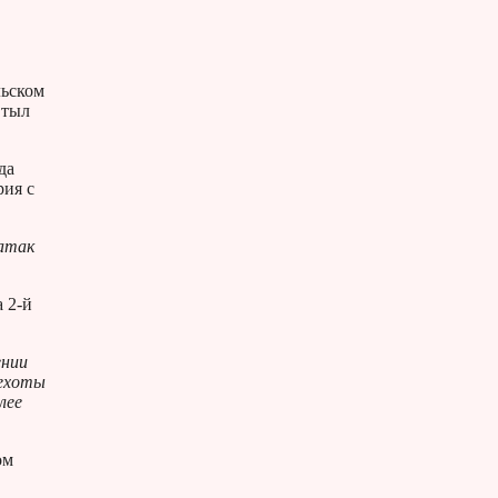
льском
 тыл
да
рия с
 атак
 2-й
ении
пехоты
лее
ом