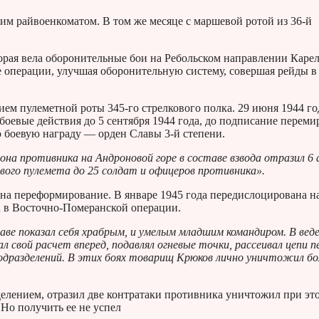
м райвоенкоматом. В том же месяце с маршевой ротой из 36-й
торая вела оборонительные бои на Ребольском направлении Каре
е операции, улучшая оборонительную систему, совершая рейды в
ем пулеметной роты 345-го стрелкового полка. 29 июня 1944 го
боевые действия до 5 сентября 1944 года, до подписание переми
 боевую награду — орден Славы 3-й степени.
изона противника на Андроновой горе в составе взвода отразил 6
вого пулемета до 25 солдат и офицеров противника».
 на переформирование. В январе 1945 года передислоцирована на
ла в Восточно-Померанской операции.
аве показал себя храбрым, и умелым младшим командиром. В вед
 свой расчет вперед, подавлял огневые точки, рассеивал цепи 
дразделений. В этих боях товарищ Крюков лично уничтожил бо
елением, отразил две контратаки противника уничтожил при эт
 Но получить ее не успел