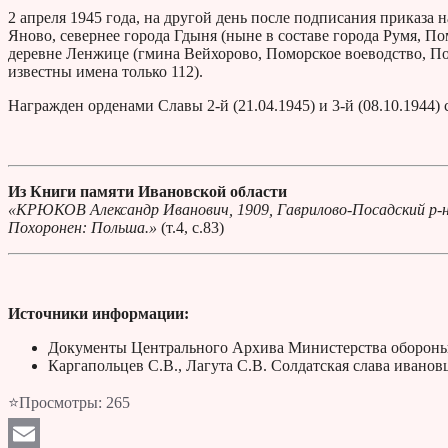
2 апреля 1945 года, на другой день после подписания приказа 
Яново, севернее города Гдыня (ныне в составе города Румя, По
деревне Ленжице (гмина Вейхорово, Поморское воеводство, По
известны имена только 112).
Награжден орденами Славы 2-й (21.04.1945) и 3-й (08.10.1944) 
Из Книги памяти Ивановской области
«КРЮКОВ Александр Иванович, 1909, Гаврилово-Посадский р-н. С
Похоронен: Польша.»
(т.4, с.83)
Источники информации:
Документы Центрального Архива Министерства обороны
Каргапольцев С.В., Лагута С.В. Солдатская слава ивано
⭐Просмотры:
265