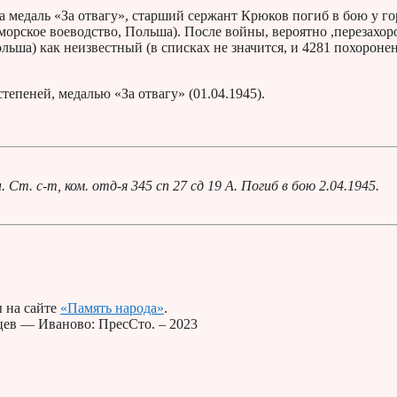
на медаль «За отвагу», старший сержант Крюков погиб в бою у го
морское воеводство, Польша). После войны, вероятно ,перезахор
льша) как неизвестный (в списках не значится, и 4281 похорон
степеней, медалью «За отвагу» (01.04.1945).
т. с-т, ком. отд-я 345 сп 27 сд 19 А. Погиб в бою 2.04.1945.
 на сайте
«Память народа»
.
вцев — Иваново: ПресСто. – 2023