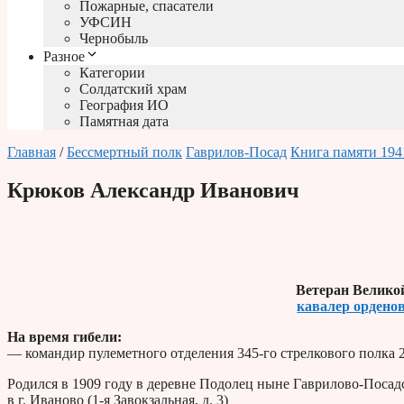
Пожарные, спасатели
УФСИН
Чернобыль
Разное
Категории
Солдатский храм
География ИО
Памятная дата
Главная
/
Бессмертный полк
Гаврилов-Посад
Книга памяти 194
Крюков Александр Иванович
Ветеран Велико
кавалер орденов
На время гибели:
— командир пулеметного отделения 345-го стрелкового полка 2
Родился в 1909 году в деревне Подолец ныне Гаврилово-Посадс
в г. Иваново (1-я Завокзальная, д. 3)