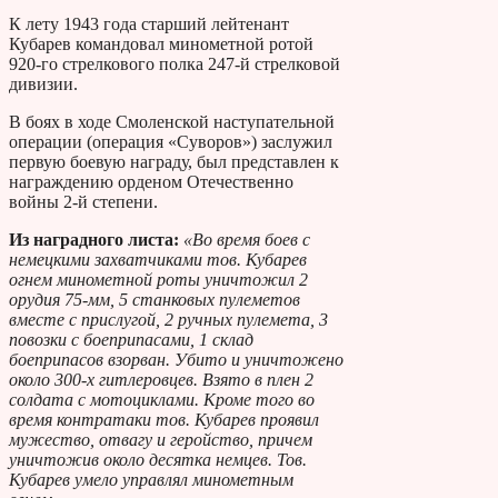
К лету 1943 года старший лейтенант
Кубарев командовал минометной ротой
920-го стрелкового полка 247-й стрелковой
дивизии.
В боях в ходе Смоленской наступательной
операции (операция «Суворов») заслужил
первую боевую награду, был представлен к
награждению орденом Отечественно
войны 2-й степени.
Из наградного листа:
«Во время боев с
немецкими захватчиками тов. Кубарев
огнем минометной роты уничтожил 2
орудия 75-мм, 5 станковых пулеметов
вместе с прислугой, 2 ручных пулемета, 3
повозки с боеприпасами, 1 склад
боеприпасов взорван. Убито и уничтожено
около 300-х гитлеровцев. Взято в плен 2
солдата с мотоциклами. Кроме того во
время контратаки тов. Кубарев проявил
мужество, отвагу и геройство, причем
уничтожив около десятка немцев. Тов.
Кубарев умело управлял минометным