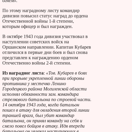
огнем».
По этому наградному листу командир
дивизии повысил статус наград до ордена
Отечественной войны 1-й степени,
которым офицер и был награжден.
В октябре 1943 года дивизия участвовал в
наступлении советских войск на
Оршанском направлении. Капитан Кубарев
отличился в первые дни боев и был снова
представлен к награждению орденом
Отечественно войны 2-й степени.
Из наградног листа
:
«Тов. Кубарев в боях
при прорыве укрепленной линии обороны
противника у местечко Ленино
Городецкого района Могилевской области
исполнял обязанности зам. командира
стрелкового батальона по строевой части.
14 октября 1943 года, когда батальон
пошел в атаку для овладения второй линии
траншей врага, был убит командир
батальона, он принял команду на себя и
смело повел бойцов в атаку. Идя впереди
батальона он увлекал наступающих в