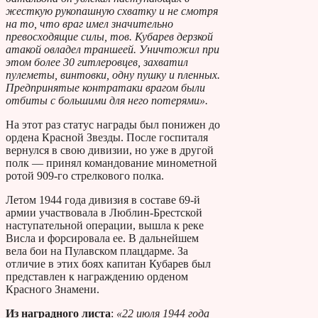
жесткую рукопашную схватку и не смотря
на то, что враг имел значительно
превосходящие силы, тов. Кубарев дерзкой
атакой овладел траншеей. Уничтожил при
этом более 30 гитлеровцев, захватил
пулеметы, винтовки, одну пушку и пленных.
Предпринятые контратаки врагом были
отбиты с большими для него потерями».
На этот раз статус награды был понижен до
ордена Красной Звезды. После госпиталя
вернулся в свою дивизии, но уже в другой
полк — принял командование минометной
ротой 909-го стрелкового полка.
Летом 1944 года дивизия в составе 69-й
армии участвовала в Люблин-Брестской
наступательной операции, вышла к реке
Висла и форсировала ее. В дальнейшем
вела бои на Пулавском плацдарме. За
отличие в этих боях капитан Кубарев был
представлен к награждению орденом
Красного Знамени.
Из наградного листа
:
«22 июля 1944 года