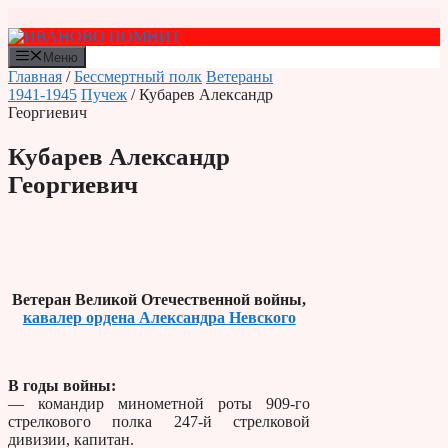
Перейти
к
содержимому
Меню
Главная
/
Бессмертный полк
Ветераны
1941-1945
Пучеж
/ Кубарев Александр
Георгиевич
Кубарев Александр
Георгиевич
Ветеран Великой Отечественной войны,
кавалер ордена Александра Невского
В годы войны:
— командир минометной роты 909-го
стрелкового полка 247-й стрелковой
дивизии, капитан.