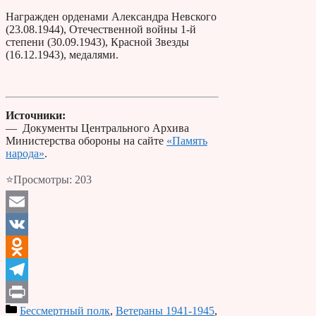
Награжден орденами Александра Невского
(23.08.1944), Отечественной войны 1-й
степени (30.09.1943), Красной Звезды
(16.12.1943), медалями.
Источники:
— Документы Центрального Архива
Министерства обороны на сайте
«Память
народа»
.
⭐Просмотры:
203
Email
VK
Odnoklassniki
Telegram
Бессмертный полк
,
Ветераны 1941-1945
,
Print