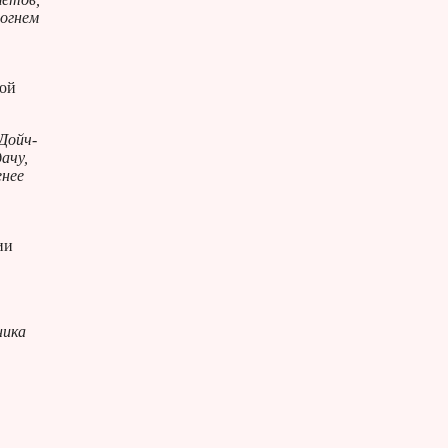
 огнем
ной
 Дойч-
ачу,
енее
ии
ника