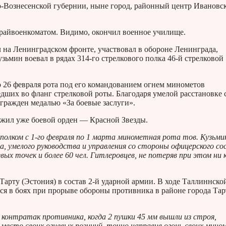
о-Вознесенской губернии, ныне город, районный центр Ивановс
райвоенкоматом. Видимо, окончил военное училище.
 на Ленинградском фронте, участвовал в обороне Ленинграда,
зьмин воевал в рядах 314-го стрелкового полка 46-й стрелковой
по 26 февраля рота под его командованием огнем минометов
дших во фланг стрелковой роты. Благодаря умелой расстановке 
агражден медалью «За боевые заслуги».
ужил уже боевой орден — Красной Звезды.
полком с 1-го февраля по 1 марта минометная рота тов. Кузьми
а, умелого руководства и управления со стороны офицерского со
х точек и более 60 чел. Гитлеровцев, не потеряв при этом ни к
Тарту (Эстония) в состав 2-й ударной армии. В ходе Таллиннско
я в боях при прорыве обороны противника в районе города Тар
контратак противника, когда 2 пушки 45 мм вышли из строя,
место своих огневых позиций, точно направив огонь своих мино