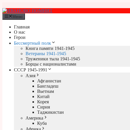
Перейти
к
содержимому
Меню
Главная
О нас
Герои
Бессмертный полк
Книга памяти 1941-1945
Ветераны 1941-1945
Труженики тыла 1941-1945
Борцы с националистами
СССР 1945-1991
Азия
Афганистан
Бангладеш
Вьетнам
Китай
Корея
Сирия
Таджикистан
Америка
Куба
Африка