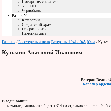
Пожарные, спасатели
УФСИН
Чернобыль
Разное
Категории
Солдатский храм
География ИО
Памятная дата
Главная
/
Бессмертный полк
Ветераны 1941-1945
Южа
/ Кузьм
Кузьмин Анатолий Иванович
Ветеран Велико
кавалер орден
В годы войны:
— командир минометной роты 314-го стрелкового полка 46-й с