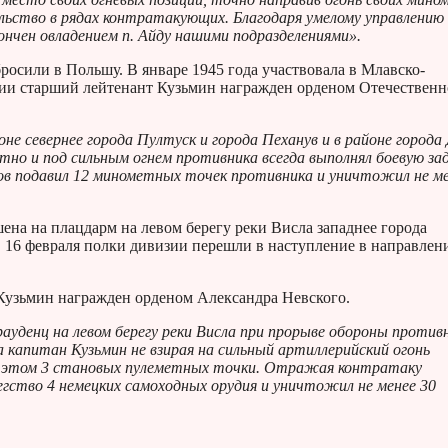
ьство в рядах контратакующих. Благодаря умелому управлению
ончен овладением п. Айду нашими подразделениями».
бросили в Польшу. В январе 1945 года участвовала в Млавско-
ации старший лейтенант Кузьмин награжден орденом Отечествен
йоне севернее города Пултуск и города Пеханув и в районе города
тно и под сильным огнем противника всегда выполнял боевую зад
тов подавил 12 минометных точек противника и уничтожил не м
шена на плацдарм на левом берегу реки Висла западнее города
. 16 февраля полки дивизии перешли в наступление в направлен
 Кузьмин награжден орденом Александра Невского.
Грауденц на левом берегу реки Висла при прорыве обороны против
 капитан Кузьмин не взирая на сильный артиллерийский огонь
и этом 3 становых пулеметных точки. Отражая контратаку
гство 4 немецких самоходных орудия и уничтожил не менее 30