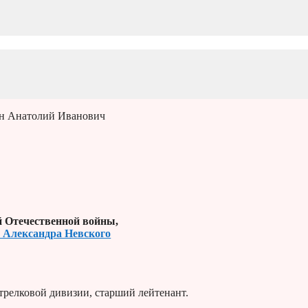
ин Анатолий Иванович
й Отечественной войны,
а Александра Невского
трелковой дивизии, старший лейтенант.