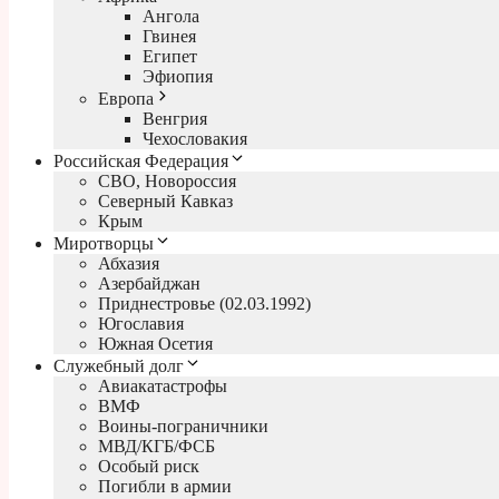
Ангола
Гвинея
Египет
Эфиопия
Европа
Венгрия
Чехословакия
Российская Федерация
СВО, Новороссия
Северный Кавказ
Крым
Миротворцы
Абхазия
Азербайджан
Приднестровье (02.03.1992)
Югославия
Южная Осетия
Служебный долг
Авиакатастрофы
ВМФ
Воины-пограничники
МВД/КГБ/ФСБ
Особый риск
Погибли в армии