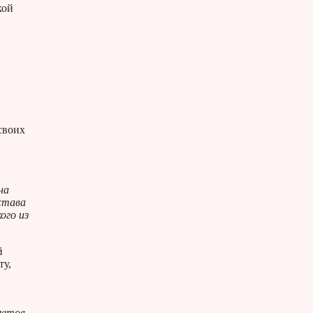
кой
своих
на
става
ого из
й
ту,
метов,