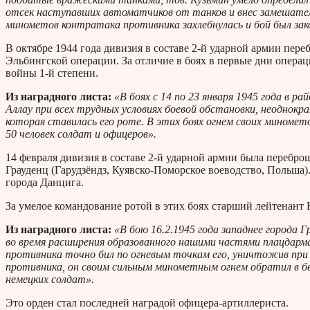
отсек наступавших автоматчиков от танков и внес замешател
минометов контратака противника захлебнулась и бой был зак
В октябре 1944 года дивизия в составе 2-й ударной армии пере
Эльбингской операции. За отличие в боях в первые дни опер
войны 1-й степени.
Из наградного листа:
«В боях с 14 по 23 января 1945 года в ра
Аллау при всех трудных условиях боевой обстановки, неоднокра
которая ставилась его роте. В этих боях огнем своих миноме
50 человек солдат и офицеров».
14 февраля дивизия в составе 2-й ударной армии была перебро
Грауденц (Гарудзёндз, Куявско-Поморское воеводство, Польша)
города Данцига.
За умелое командование ротой в этих боях старший лейтенант
Из наградного листа:
«В бою 16.2.1945 года западнее города 
во время расширения образованного нашими частями плацдарма
противника точно бил по огневым точкам его, уничтожив пр
противника, он своим сильным минометным огнем обратил в бе
немецких солдат».
Это орден стал последней наградой офицера-артиллериста.