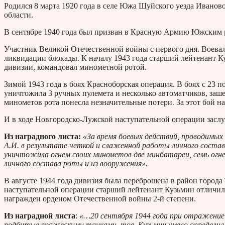
Родился 8 марта 1920 года в селе Южа Шуйского уезда Иванов
области.
В сентябре 1940 года был призван в Красную Армию Южским 
Участник Великой Отечественной войны с первого дня. Воевал
ликвидации блокады. К началу 1943 года старший лейтенант Ку
дивизии, командовал минометной ротой.
Зимой 1943 года в боях Красноборская операция. В боях с 23 
уничтожила 3 ручных пулемета и несколько автоматчиков, заше
минометов рота понесла незначительные потери. За этот бой н
И в ходе Новгородско-Лужской наступательной операции засл
Из наградного листа:
«За время боевых действий, проводимых 
А.И. в результате четкой и слаженной работы личного состав
уничтожила огнем своих минометов две минбатареи, семь огневы
личного состава роты и из вооружения».
В августе 1944 года дивизия была переброшена в район города 
наступательной операции старший лейтенант Кузьмин отличилс
награжден орденом Отечественной войны 2-й степени.
Из наградной листа
:
«…20 сентября 1944 года при отражение 
подбитые вражескими танками, тов. Кузьмин умело определил 