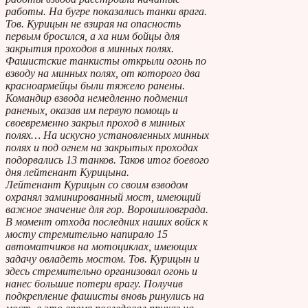
работы. На бугре показались танки врага.
Тов. Курицын не взирая на опасность
первым бросился, а ха ним бойцы для
закрытия проходов в минных полях.
Фашистские танкисты открыли огонь по
взводу на минных полях, от которого два
красноармейцы были тяжело ранены.
Командир взвода немедленно подменил
раненых, оказав им первую помощь и
своевременно закрыл проход в минных
полях… На искусно установленных минных
полях и под огнем на закрытых проходах
подорвались 13 танков. Таков итог боевого
дня лейтенант Курицына.
Лейтенант Курицын со своим взводом
охранял заминированный мост, имеющий
важное значение для гор. Ворошиловграда.
В момент отхода последних наших войск к
мосту стремительно напирало 15
автоматчиков на мотоциклах, имеющих
задачу овладеть мостом. Тов. Курицын и
здесь стремительно организовал огонь и
нанес большие потери врагу. Получив
подкрепление фашисты вновь ринулись на