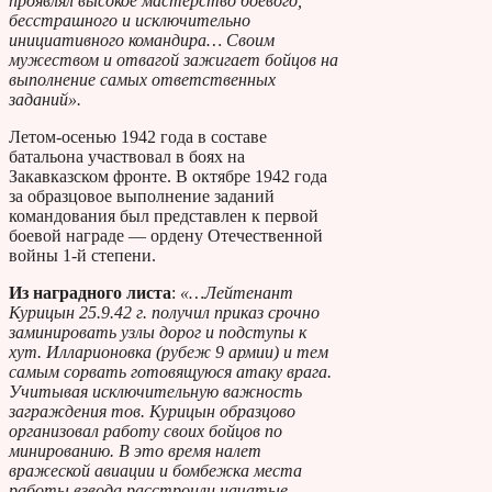
проявлял высокое мастерство боевого,
бесстрашного и исключительно
инициативного командира… Своим
мужеством и отвагой зажигает бойцов на
выполнение самых ответственных
заданий».
Летом-осенью 1942 года в составе
батальона участвовал в боях на
Закавказском фронте. В октябре 1942 года
за образцовое выполнение заданий
командования был представлен к первой
боевой награде — ордену Отечественной
войны 1-й степени.
Из наградного листа
:
«…Лейтенант
Курицын 25.9.42 г. получил приказ срочно
заминировать узлы дорог и подступы к
хут. Илларионовка (рубеж 9 армии) и тем
самым сорвать готовящуюся атаку врага.
Учитывая исключительную важность
заграждения тов. Курицын образцово
организовал работу своих бойцов по
минированию. В это время налет
вражеской авиации и бомбежка места
работы взвода расстроили начатые