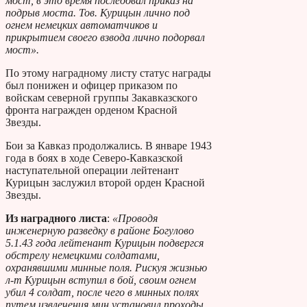
мост, в это время последовал приказ на
подрыв моста. Тов. Курицын лично под
огнем немецких автоматчиков и
прикрытием своего взвода лично подорвал
мост».
По этому наградному листу статус награды
был понижен и офицер приказом по
войскам северной группы Закавказского
фронта награжден орденом Красной
Звезды.
Бои за Кавказ продолжались. В январе 1943
года в боях в ходе Северо-Кавказской
наступательной операции лейтенант
Курицын заслужил второй орден Красной
Звезды.
Из наградного листа
:
«Проводя
инженерную разведку в районе Богулово
5.1.43 года лейтенант Курицын подвергся
обстрелу немецкими солдатами,
охранявшими минные поля. Рискуя жизнью
л-т Курицын вступил в бой, своим огнем
убил 4 солдат, после чего в минных полях
путем извлечения мин установил проходы,