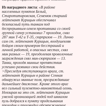
Из наградного листа
:
«В районе
населенных пунктов Белый,
Старотитаровская, Семенюк старший
лейтенант Курицын обеспечивал
безопасный путь танкам под
беспрерывным огнем противника со своей
группой сапер установил 7 проходов, снял
287 мин Т-42 и Т-35, сюрпризов — 19. Лично
сам ст. лейтенант Курицын, воодушевляя
бойцов своим примером бесстраший и
личной работой, в опасных местах, снял
мин разных — 19, преодолевая проволочные
заграждения снял мин-сюрпризов — 13.
Танки, проходя минные препятствия
успешно развивал свои действия.
>Преследуя отступающего врага, ст.
лейтенант Курицын в районе Сенная
обнаружил минные поля, преграждавшие
дальнейшее движение. Кроме этого враг
вел сильный пулеметно-минометный огонь.
Невзирая на это ст. лейтенант Курицын
умелой организацией людей под шквалом
пуль добрался к пункту проделывания
проходов и производил обезвреживание