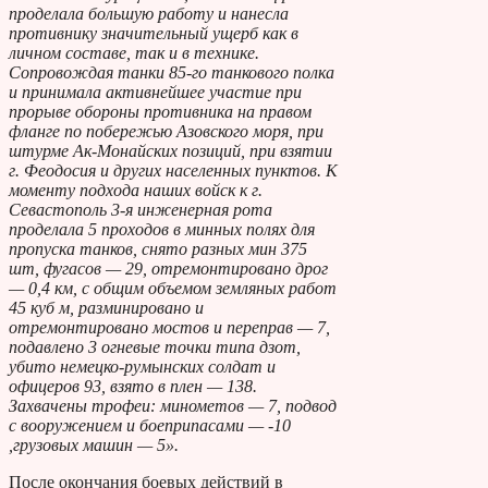
проделала большую работу и нанесла
противнику значительный ущерб как в
личном составе, так и в технике.
Сопровождая танки 85-го танкового полка
и принимала активнейшее участие при
прорыве обороны противника на правом
фланге по побережью Азовского моря, при
штурме Ак-Монайских позиций, при взятии
г. Феодосия и других населенных пунктов. К
моменту подхода наших войск к г.
Севастополь 3-я инженерная рота
проделала 5 проходов в минных полях для
пропуска танков, снято разных мин 375
шт, фугасов — 29, отремонтировано дрог
— 0,4 км, с общим объемом земляных работ
45 куб м, разминировано и
отремонтировано мостов и переправ — 7,
подавлено 3 огневые точки типа дзот,
убито немецко-румынских солдат и
офицеров 93, взято в плен — 138.
Захвачены трофеи: минометов — 7, подвод
с вооружением и боеприпасами — -10
,грузовых машин — 5».
После окончания боевых действий в