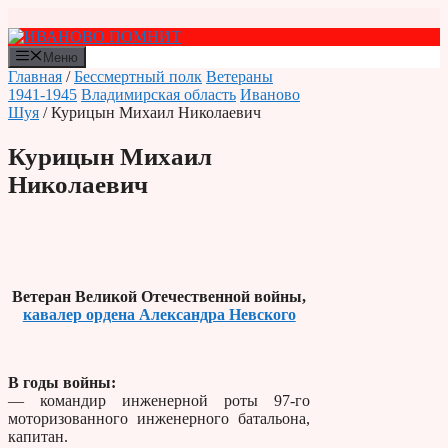
Перейти
к
содержимому
Меню
Главная
/
Бессмертный полк
Ветераны
1941-1945
Владимирская область
Иваново
Шуя
/ Курицын Михаил Николаевич
Курицын Михаил
Николаевич
Ветеран Великой Отечественной войны,
кавалер ордена Александра Невского
В годы войны:
— командир инженерной роты 97-го
моторизованного инженерного батальона,
капитан.