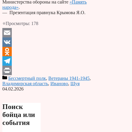
Министерства обороны на сайте
«Память
народа»
.
— Презентация правнука Крымова Я.О.
⭐Просмотры:
178
Email
VK
Odnoklassniki
Telegram
Бессмертный полк
,
Ветераны 1941-1945
,
Print
Владимирская область
,
Иваново
,
Шуя
04.02.2026
Поиск
бойца или
события