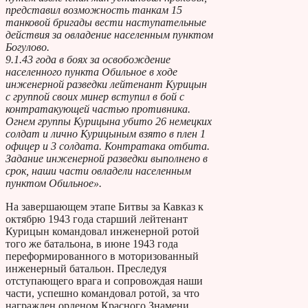
представил возможность танкам 15
танковой бригады вести наступательные
действия за овладение населенным пунктом
Богулово.
9.1.43 года в боях за освобождение
населенного пункта Обильное в ходе
инженерной разведки лейтенант Курицын
с группой своих минер вступил в бой с
контратакующей частью противника.
Огнем группы Курицына убито 26 немецких
солдат и лично Курицыным взято в плен 1
офицер и 3 солдата. Контратака отбита.
Задание инженерной разведки выполнено в
срок, наши части овладели населенным
пунктом Обильное».
На завершающем этапе Битвы за Кавказ к
октябрю 1943 года старший лейтенант
Курицын командовал инженерной ротой
того же батальона, в июне 1943 года
переформированного в моторизованный
инженерный батальон. Преследуя
отступающего врага и сопровождая наши
части, успешно командовал ротой, за что
награжден орденом Красного Знамени.