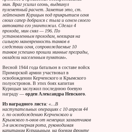
мин. Враг усилил огонь, выдвинул
пулеметный расчет. Заметив это, ст.
лейтенант Курицын под прикрытием огня
своих сапер добрался с тыла и огнем своего
автомата его уничтожил. Сделал 4
прохода, мин снял — 196. По
установленным проходам, невзирая на
сильную маневренность танков в
следствии огня, сопровождаемые 10
танков успешно прошли минные преграды,
овладели населенным пунктом».
Весной 1944 года батальон в составе войск
Приморской армии участвовал в
освобождении Керченского и Крымского
полуостровов. В этих боях капитан
Курицын заслужил последнюю боевую
награду —
орден Александра Невского
.
Из наградного листа
:
«…В
наступательных операциях с 10 апреля 44
г. по освобождению Керченского и
Крымского п-овов от немецких захватчиков
3-я инженерная рота, руководимая
капитаном Курицыным, на боевом фронте