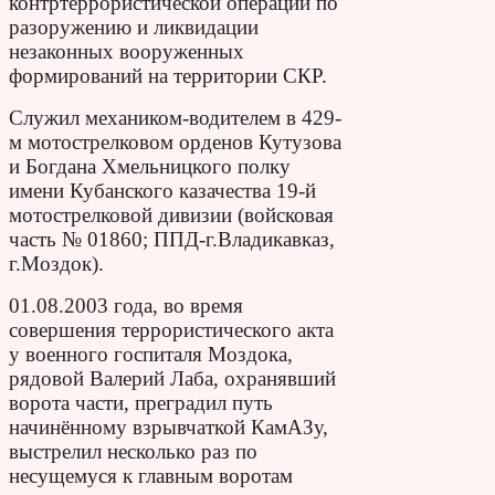
контртеррористической операции по
разоружению и ликвидации
незаконных вооруженных
формирований на территории СКР.
Служил механиком-водителем в 429-
м мотострелковом орденов Кутузова
и Богдана Хмельницкого полку
имени Кубанского казачества 19-й
мотострелковой дивизии (войсковая
часть № 01860; ППД-г.Владикавказ,
г.Моздок).
01.08.2003 года, во время
совершения террористического акта
у военного госпиталя Моздока,
рядовой Валерий Лаба, охранявший
ворота части, преградил путь
начинённому взрывчаткой КамАЗу,
выстрелил несколько раз по
несущемуся к главным воротам