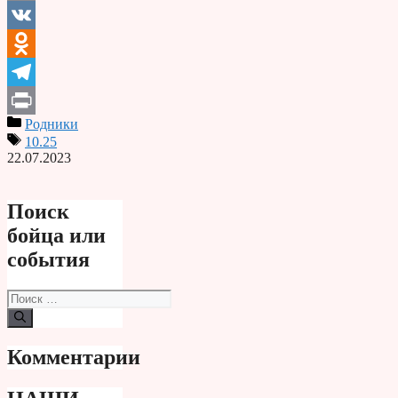
Email
VK
Odnoklassniki
Telegram
Родники
Print
10.25
22.07.2023
Поиск
бойца или
события
Поиск:
Комментарии