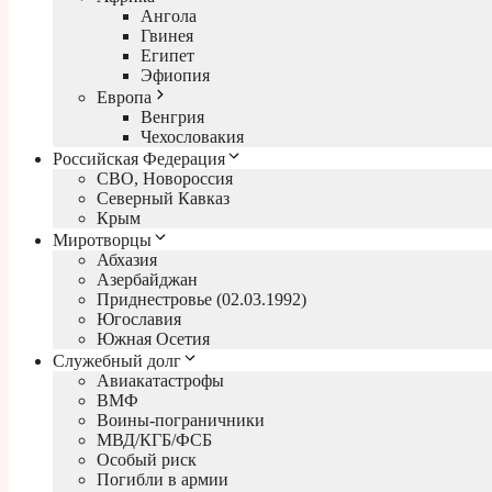
Ангола
Гвинея
Египет
Эфиопия
Европа
Венгрия
Чехословакия
Российская Федерация
СВО, Новороссия
Северный Кавказ
Крым
Миротворцы
Абхазия
Азербайджан
Приднестровье (02.03.1992)
Югославия
Южная Осетия
Служебный долг
Авиакатастрофы
ВМФ
Воины-пограничники
МВД/КГБ/ФСБ
Особый риск
Погибли в армии