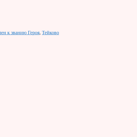
лен к званию Героя
,
Тейково