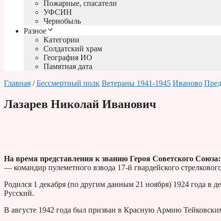
Пожарные, спасатели
УФСИН
Чернобыль
Разное
Категории
Солдатский храм
География ИО
Памятная дата
Главная
/
Бессмертный полк
Ветераны 1941-1945
Иваново
Пред
Лазарев Николай Иванович
На время представления к званию Героя Советского Союза:
— командир пулеметного взвода 17-й гвардейского стрелкового
Родился 1 декабря (по другим данным 21 ноября) 1924 года в 
Русский.
В августе 1942 года был призван в Красную Армию Тейковски