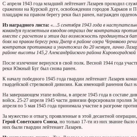
С апреля 1943 года младший лейтенант Лазарев проходил служб
сражении на Курской дуге, освобождении городов Харьков и По
плацдарм на правом берегу реки был ранен, награжден ордено
Из наградного листа:
«…5 сентября 1943 года в наступательн
командуя пулеметным взводом отразил две контратаки против
вместе с расчетом и этим дал возможность продвинуться бат
боях на правом берегу реки Днепр в районе озера Червяково р
контратак противника и уничтожил до 20 немцев, лично Лазаре
районе высоты 145,2 Александрйиского района Кировоградско
После излечение вернулся в свой полк. Весной 1944 года учас
реки Южный Буг был снова ранен.
К началу победного 1945 года гвардии лейтенант Лазарев кома
гвардейской стрелковой дивизии. Как имеющий ранения был н
На завершающем этапе войны, в апреле 1945 года в составе д
войск. 25-27 апреля 1945 части дивизии форсировали пролив 
апреля по 5 мая 1945 года принимала участие в разгроме прот
За мужество и отвагу, проявленные в этой десантной операции
Герой Советского Союза
, но только 17-ти из них звание был
них были гвардии лейтенант Лазарев.