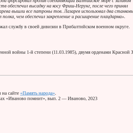
вода форсировал пролив соединяющий Балтийское море с заливом
в обеспечил высадку на косу Фриш-Нерунг, после чего принял
арева вышли все патроны тов. Лазарев использовал два станков
л полка, чем обеспечил закрепление и расширение плацдарма».
лжал службу в своей дивизии в Прибалтийском военном округе.
нной войны 1-й степени (11.03.1985), двумя орденами Красной 
 на сайте
«Память народа»
.
анах «Иваново помнит», вып. 2 — Иваново, 2023