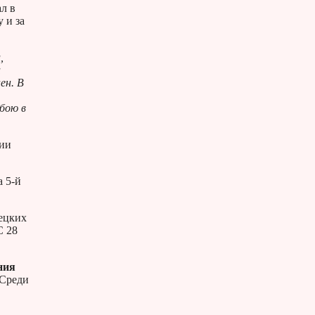
л в
 и за
,
а
ен. В
 бою в
нии
а 5-й
мецких
С 28
ния
 Среди