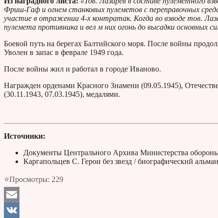
Из наградного листа:
«Тов. Лазарев в составе пулеметного вз
Фриш-Гаф и огнем станковых пулеметов с переправочных средст
участие в отражении 4-х контратак. Когда во взводе тов. Лаз
пулемета противника и вел м них огонь до высадки основных си
Боевой путь на берегах Балтийского моря. После войны продо
Уволен в запас в феврале 1949 года.
После войны жил и работал в городе Иваново.
Награжден орденами Красного Знамени (09.05.1945), Отечестве
(30.11.1943, 07.03.1945), медалями.
Источники:
Документы Центрального Архива Министерства обороны
Каргапольцев С. Герои без звезд / биографический альм
⭐Просмотры:
229
Email