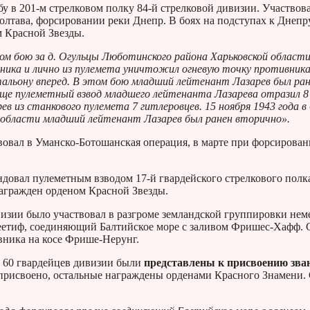
у в 201-м стрелковом полку 84-й стрелковой дивизии. Участвова
лтава, форсировании реки Днепр. В боях на подступах к Днепру
м Красной Звезды.
ом бою за д. Огульцы Люботинского района Харьковской области
ника и лично из пулемета уничтожил огневую точку противник
альону вперед. В этом бою младший лейтенант Лазарев был ран
ечище пулеметный взвод младшего лейтенанта Лазарева отразил 8
в из станкового пулемета 7 гитлеровцев. 15 ноября 1943 года в
й области младший лейтенант Лазарев был ранен вторично».
твовал в Уманско-Ботошанская операция, в марте при форсирова
ндовал пулеметным взводом 17-й гвардейского стрелкового полк
агражден орденом Красной Звезды.
ивизии было участвовал в разгроме земландской группировки не
Зеетиф, соединяющий Балтийское море с заливом Фришес-Хафф. 
ивника на косе Фрише-Нерунг.
, 60 гвардейцев дивизии были
представлены к присвоению зва
о присвоено, остальные награждены орденами Красного Знамени.