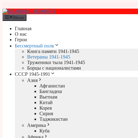
Перейти
к
содержимому
Меню
Главная
О нас
Герои
Бессмертный полк
Книга памяти 1941-1945
Ветераны 1941-1945
Труженики тыла 1941-1945
Борцы с националистами
СССР 1945-1991
Азия
Афганистан
Бангладеш
Вьетнам
Китай
Корея
Сирия
Таджикистан
Америка
Куба
Африка