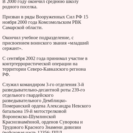
В 2000 году окончил среднюю школу
родного поселка.
Призван в ряды Вооруженных Сил РФ 15
ноября 2000 года Комсомольским РВК
Самарской области.
Окончил учебное подразделение, с
присвоением воинского звания «младший
сержант».
С сентября 2002 года принимал участие в
контртеррористической операции на
территории Северо-Кавказского региона
РФ.
Служил командиром 3-го отделения 3-й
разведывательно-десантной роты 239-го
отдельного гвардейского
разведывательного Демблицко-
Померанский ордена Александра Невского
батальона 19-й мотострелковой
Воронежско-Шумлинской
Краснознамённой, орденов Суворова и
Трудового Красного Знамени дивизии
(войсковая часть 12356; ППД-