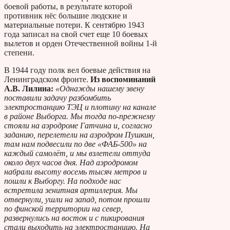
боевой работы, в результате которой
противник нёс большие людские и
материальные потери. К сентябрю 1943
года записал на свой счет еще 10 боевых
вылетов и орден Отечественной войны 1-й
степени.
В 1944 году полк вел боевые действия на
Ленинградском фронте.
Из воспоминаний
А.В. Лилина:
«Однажды нашему звену
поставили задачу разбомбить
электростанцию ТЭЦ и плотину на канале
в районе Выборга. Мы тогда по-прежнему
стояли на аэродроме Гатчина и, согласно
заданию, перелетели на аэродром Пушкин,
там нам подвесили по две «ФАБ-500» на
каждый самолёт, и мы взлетели оттуда
около двух часов дня. Над аэродромом
набрали высоту восемь тысяч метров и
пошли к Выборгу. На подходе нас
встретила зенитная артиллерия. Мы
отвернули, ушли на запад, потом прошли
по финской территории на север,
развернулись на восток и с пикирования
стали выходить на электростанцию. На