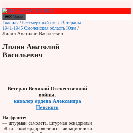
Перейти
к
содержимому
Меню
Главная
/
Бессмертный полк
Ветераны
1941-1945
Смоленская область
Южа
/
Лилин Анатолий Васильевич
Лилин Анатолий
Васильевич
Ветеран Великой Отечественной
войны,
кавалер ордена Александра
Невского
На фронте:
— штурман самолета, штурман эскадрильи
58-го бомбардировочного авиационного