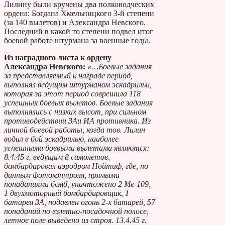
Лилину были вручены два полководческих
ордена: Богдана Хмельницкого 3-й степени
(за 140 вылетов) и Александра Невского.
Последний в какой то степени подвел итог
боевой работе штурмана за военные годы.
Из наградного листа к ордену
Александра Невского:
«…Боевые задания
за представляемый к награде период,
выполнял ведущим штурманом эскадрильи,
которая за этот период соврешила 118
успешных боевых вылетов. Боевые задания
выполнялись с низких высот, при сильном
противодействии ЗАи ИА противника. Из
личной боевой работы, когда тов. Лилин
водил в бой эскадрилью, наиболее
успешными боевыми вылетами являются:
8.4.45 г. ведущим 8 самолетов,
бомбардировал аэродром Нойтиф, где, по
данным фотоконтроля, прямыми
попаданиями бомб, уничтожено 2 Ме-109,
1 двухмоторный бомбардировщик, 1
батарея ЗА, подавлен огонь 2-х батарей, 57
попаданий по взлетно-посадочной полосе,
летное поле выведено из строя. 13.4.45 г.