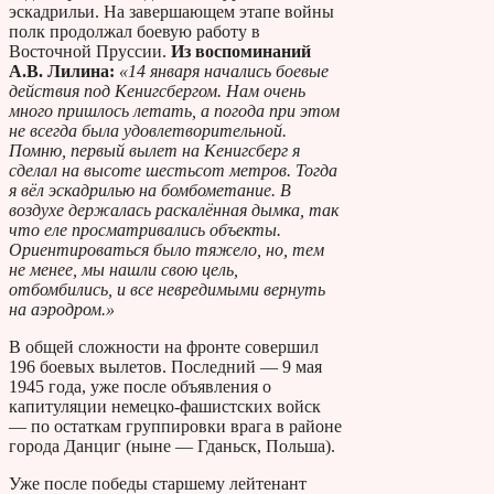
эскадрильи. На завершающем этапе войны
полк продолжал боевую работу в
Восточной Пруссии.
Из воспоминаний
А.В. Лилина:
«14 января начались боевые
действия под Кенигсбергом. Нам очень
много пришлось летать, а погода при этом
не всегда была удовлетворительной.
Помню, первый вылет на Кенигсберг я
сделал на высоте шестьсот метров. Тогда
я вёл эскадрилью на бомбометание. В
воздухе держалась раскалённая дымка, так
что еле просматривались объекты.
Ориентироваться было тяжело, но, тем
не менее, мы нашли свою цель,
отбомбились, и все невредимыми вернуть
на аэродром.»
В общей сложности на фронте совершил
196 боевых вылетов. Последний — 9 мая
1945 года, уже после объявления о
капитуляции немецко-фашистских войск
— по остаткам группировки врага в районе
города Данциг (ныне — Гданьск, Польша).
Уже после победы старшему лейтенант