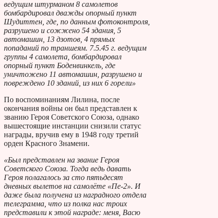
ведущим штурманом 8 самолетов
бомбардировал дважды опорный пункт
Шудиттен, где, по данным фотоконтроля,
разрушено и сожжено 54 здания, 5
автомашин, 13 дзотов, 4 прямых
попаданий по траншеям. 7.5.45 г. ведущим
группы 4 самолета, бомбардировал
опорный пункт Боденвинкель, где
уничтожено 11 автомашин, разрушено и
повреждено 10 зданий, из них 6 горели»
По воспоминаниям Лилина, после
окончания войны он был представлен к
званию Героя Советского Союза, однако
вышестоящие инстанции снизили статус
награды, вручив ему в 1948 году третий
орден Красного Знамени.
«Был представлен на звание Героя
Советского Союза. Тогда ведь давать
Героя полагалось за сто пятьдесят
дневных вылетов на самолёте «Пе-2». И
даже была получена из наградного отдела
телеграмма, что из полка нас троих
представили к этой награде: меня, Васю