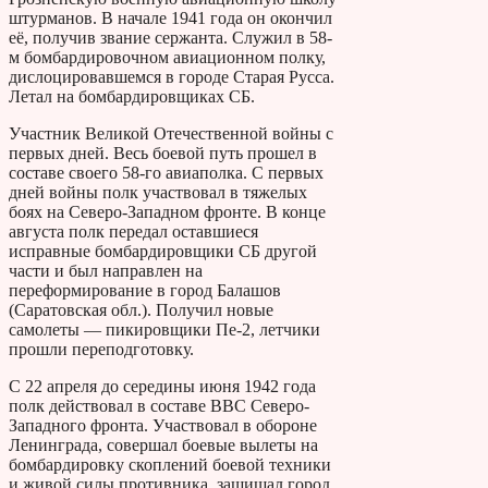
штурманов. В начале 1941 года он окончил
её, получив звание сержанта. Служил в 58-
м бомбардировочном авиационном полку,
дислоцировавшемся в городе Старая Русса.
Летал на бомбардировщиках СБ.
Участник Великой Отечественной войны с
первых дней. Весь боевой путь прошел в
составе своего 58-го авиаполка. С первых
дней войны полк участвовал в тяжелых
боях на Северо-Западном фронте. В конце
августа полк передал оставшиеся
исправные бомбардировщики СБ другой
части и был направлен на
переформирование в город Балашов
(Саратовская обл.). Получил новые
самолеты — пикировщики Пе-2, летчики
прошли переподготовку.
С 22 апреля до середины июня 1942 года
полк действовал в составе ВВС Северо-
Западного фронта. Участвовал в обороне
Ленинграда, совершал боевые вылеты на
бомбардировку скоплений боевой техники
и живой силы противника, защищал город