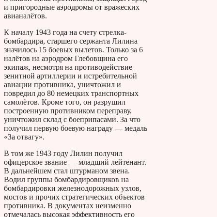
и пригородные аэродромы от вражеских
авианалётов.
К началу 1943 года на счету стрелка-
бомбардира, старшего сержанта Лилина
значилось 15 боевых вылетов. Только за 6
налётов на аэродром Глебовщина его
экипаж, несмотря на противодействие
зенитной артиллерии и истребительной
авиации противника, уничтожил и
повредил до 80 немецких транспортных
самолётов. Кроме того, он разрушил
построенную противником переправу,
уничтожил склад с боеприпасами. За что
получил первую боевую награду — медаль
«За отвагу».
В том же 1943 году Лилин получил
офицерское звание — младший лейтенант.
В дальнейшем стал штурманом звена.
Водил группы бомбардировщиков на
бомбардировки железнодорожных узлов,
мостов и прочих стратегических объектов
противника. В документах неизменно
отмечалась высокая эффективность его