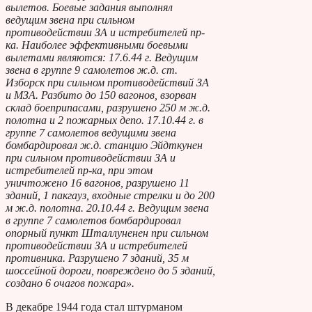
вылетов. Боевые задания выполнял
ведущим звена при сильном
противодействии ЗА и истребителей пр-
ка. Наиболее эффективными боевыми
вылетами являются: 17.6.44 г. Ведущим
звена в группе 9 самолетов ж.д. ст.
Изборск при сильном противодействий ЗА
и МЗА. Разбито до 150 вагонов, взорван
склад боеприпасами, разрушено 250 м ж.д.
полотна и 2 пожарных депо. 17.10.44 г. в
группе 7 самолетов ведущими звена
бомбардировал ж.д. станцию Эйдткунен
при сильном противодействии ЗА и
истребителей пр-ка, при этом
уничтожено 16 вагонов, разрушено 11
зданий, 1 пакгауз, входные стрелки и до 200
м ж.д. полотна. 20.10.44 г. Ведущим звена
в группе 7 самолетов бомбардировал
опорный пункт Шталлуненен при сильном
противодействии ЗА и истребителей
противника. Разрушено 7 зданий, 35 м
шоссейной дороги, повреждено до 5 зданий,
создано 6 очагов пожара».
В декабре 1944 года стал штурманом