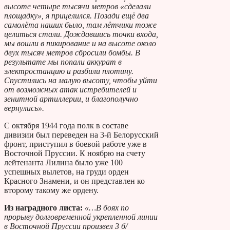
высоте четыре тысячи метров «сделали
площадку», я прицелился. Позади ещё два
самолёта наших было, там лётчики тоже
целиться стали. Дождавшись точки входа,
мы вошли в пикирование и на высоте около
двух тысяч метров сбросили бомбы. В
результате мы попали аккурат в
электростанцию и разбили плотину.
Спустились на малую высоту, чтобы уйти
от возможных атак истребителей и
зенитной артиллерии, и благополучно
вернулись».
С октября 1944 года полк в составе
дивизии был переведен на 3-й Белорусский
фронт, приступил в боевой работе уже в
Восточной Пруссии. К ноябрю на счету
лейтенанта Лилина было уже 100
успешных вылетов, на груди орден
Красного Знамени, и он представлен ко
второму такому же ордену.
Из наградного листа:
«…В боях по
прорыву долговременной укрепленной линии
в Восточной Пруссии произвел 3 б/