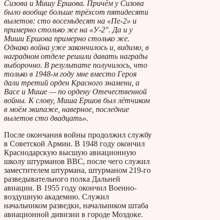
Сизова и Мишу Ершова. Причём у Сизова
было вообще больше трёхсот пятидесяти
вылетов: сто восемьдесят на «Пе-2» и
примерно столько же на «У-2″. Да и у
Миши Ершова примерно столько же.
Однако война уже закончилось и, видимо, в
наградном отделе решили давать награды
выборочно. В результате получилось, что
только в 1948-м году мне вместо Героя
дали третий орден Красного знамени, а
Васе и Мише — по ордену Отечественной
войны. К слову, Миша Ершов был лётчиком
в моём экипаже, наверное, последние
вылетов сто двадцать».
После окончания войны продолжил службу
в Советской Армии. В 1948 году окончил
Краснодарскую высшую авиационную
школу штурманов ВВС, после чего служил
заместителем штурмана, штурманом 219-го
разведывательного полка Дальней
авиации. В 1955 году окончил Военно-
воздушную академию. Служил
начальником разведки, начальником штаба
авиационной дивизии в городе Моздоке.