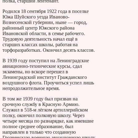
полка, старший лейтенант.
Родился 18 сентября 1922 года в поселке
Южа Шуйского уезда Иваново-
Вознесенской губернии, ныне — город,
районный центр Южского района
Ивановской области, в семье рабочего.
Трудовую деятельность начал ещё в
старших классах школы, работая на
торфоразработках. Окончил десять классов.
В 1939 году поступил на Ленинградские
авиационно-технические курсы, сдал
экзамены, но вскоре перешел в
Ленинградский институт Гражданского
воздушного флота. Проучиться успел лишь
непродолжительное время.
В том же 1939 году был призван на
срочную службу в Красную Армию.
Служил в 518-м лёгком артиллерийском
полку, окончил полковую школу. Через
четыре месяца по разнарядке, как имевшие
полное среднее образование, был
направлен в только что созданную
Грозненскую военную авиационную школу