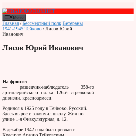
Перейти
к
содержимому
Меню
Главная
/
Бессмертный полк
Ветераны
1941-1945
Тейково
/ Лисов Юрий
Иванович
Лисов Юрий Иванович
На фронте:
— разведчик-наблюдатель 358-го
артиллерийского полка 126-й стрелковой
дивизии, красноармеец.
Родился в 1925 году в Тейково. Русский.
Здесь вырос и закончил школу. Жил по
улице 1-я Физкультурная, д. 12.
В декабре 1942 года был призван в
Красную Армию Тейковским