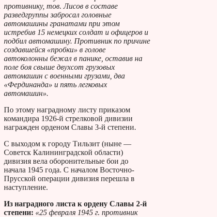
противнику, тов. Лисов в составе
разведгруппы забросал головные
автомашины гранатами при этом
истребив 15 немецких солдат и офицеров и
подбил автомашину. Противник по причине
создавшейся «пробки» в голове
автоколонны бежал в панике, оставив на
поле боя свыше двухсот грузовых
автомашин с военными грузами, два
«Фердинанда» и пять легковых
автомашин».
По этому наградному листу приказом
командира 1926-й стрелковой дивизии
награжден орденом Славы 3-й степени.
С выходом к городу Тильзит (ныне —
Советск Калининградской области)
дивизия вела оборонительные бои до
начала 1945 года. С началом Восточно-
Прусской операции дивизия перешла в
наступление.
Из наградного листа к ордену Славы 2-й
степени:
«25 февраля 1945 г. противник