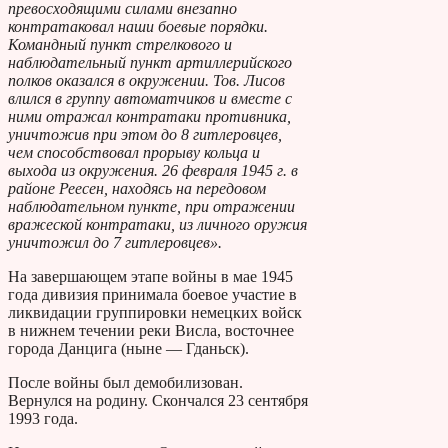
превосходящими силами внезапно
контратаковал наши боевые порядки.
Командный пункт стрелкового и
наблюдательный пункт артиллерийского
полков оказался в окружении. Тов. Лисов
влился в группу автоматчиков и вместе с
ними отражал контратаки противника,
уничтожив при этом до 8 гитлеровцев,
чем способствовал прорыву кольца и
выхода из окружения. 26 февраля 1945 г. в
районе Реесен, находясь на передовом
наблюдательном пункте, при отражении
вражеской контратаки, из личного оружия
уничтожил до 7 гитлеровцев».
На завершающем этапе войны в мае 1945
года дивизия принимала боевое участие в
ликвидации группировки немецких войск
в нижнем течении реки Висла, восточнее
города Данцига (ныне — Гданьск).
После войны был демобилизован.
Вернулся на родину. Скончался 23 сентября
1993 года.