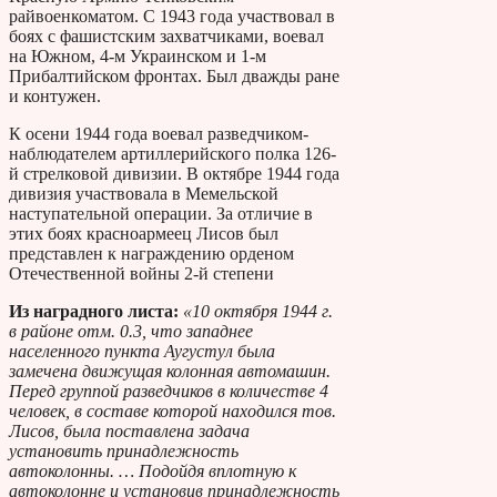
райвоенкоматом. С 1943 года участвовал в
боях с фашистским захватчиками, воевал
на Южном, 4-м Украинском и 1-м
Прибалтийском фронтах. Был дважды ране
и контужен.
К осени 1944 года воевал разведчиком-
наблюдателем артиллерийского полка 126-
й стрелковой дивизии. В октябре 1944 года
дивизия участвовала в Мемельской
наступательной операции. За отличие в
этих боях красноармеец Лисов был
представлен к награждению орденом
Отечественной войны 2-й степени
Из наградного листа:
«10 октября 1944 г.
в районе отм. 0.3, что западнее
населенного пункта Аугустул была
замечена движущая колонная автомашин.
Перед группой разведчиков в количестве 4
человек, в составе которой находился тов.
Лисов, была поставлена задача
установить принадлежность
автоколонны. … Подойдя вплотную к
автоколонне и установив принадлежность