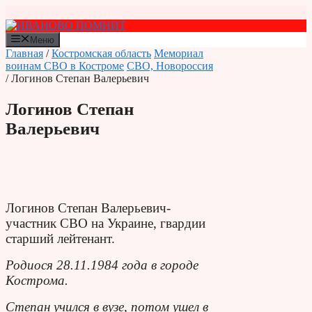
Перейти
к
содержимому
Меню
Главная
/
Костромская область
Мемориал
воинам СВО в Костроме
СВО, Новороссия
/ Логинов Степан Валерьевич
Логинов Степан
Валерьевич
Логинов Степан Валерьевич-
участник СВО на Украине, г
вардии
старший лейтенант.
Родиося 28.11.1984 года в городе
Кострома.
Степан учился в вузе, потом ушел в