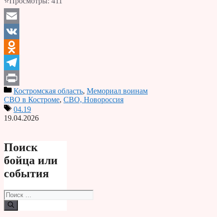
⭐Просмотры:
411
Email
VK
Odnoklassniki
Telegram
Костромская область
,
Мемориал воинам
Print
СВО в Костроме
,
СВО, Новороссия
04.19
19.04.2026
Поиск
бойца или
события
Поиск: