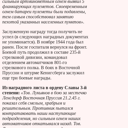
сильным артминометным огнем выявил 5
фланкирующих пулеметов. Своевременным
огнем батареи пулеметы были подавлены,
тем самым способствовал занятию
пехотой указанных населенных пунктов».
Заслуженную награду тогда получить не
успел (в следующих наградных документах
не упоминается). В ноябре 1944 года был
ранен. После госпиталя вернулся на фронт.
Боевой путь продолжил в составе 235-й
стрелковой дивизии, командовал
отделением автоматчиков 801-го
стрелкового полка. В боях в Восточной
Пруссии и штурме Кенигсберга заслужил
еще три боевые награды.
Из наградного листа в ордену Славы 3-й
степени:
«Тов. Лукьянов в бою за местечко
Ленсдорф Восточная Пруссия 21.2.45 г.
показал себя смелым, храбрым и
решительным. Противник пытался
контратаковать наши наступающие
подразделения, но сильным огнем наших
автоматчиков откатывался назад. Тов.