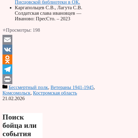
Писцовской библиотеки в ОК.
Каргапольцев С.В., Лагута С.В.
Солдатская слава ивановцев —
Иваново: ПресСто. – 2023
⭐Просмотры:
198
Email
VK
Odnoklassniki
Telegram
Бессмертный полк
,
Ветераны 1941-1945
,
Print
Комсомольск
,
Костромская область
21.02.2026
Поиск
бойца или
события