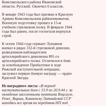
Комсомольского района Ивановской
области. Русский. Окончил 6 классов.
В январе 1943 года был призван в Красную
Армию Комсомольским райвоенкоматом.
Военную подготовку прошел в 15-м
учебном стрелковом полку. В феврале 1944
года был ранен, после госпиталя вернулся
строй.
К осени 1944 года сержант Лукьянов
воевал в рядах 332-й стрелковой дивизии,
разведчиком-наблюдателем
артиллерийского дивизиона 891-го
артиллерийского полка. Отличился в боях
за освобождение Прибалтики в ходе
Рижской наступательной операции,
заслужил первую боевую награду — орден
Красной Звезды.
Из наградного листа:
«В период
наступательных боев с 15.9 по 20.9.44 г. за
овладение населенными пунктами Вэцсауле,
Розес, Вирши, Канненску Латвийской ССР
находясь все время на передовом НП под