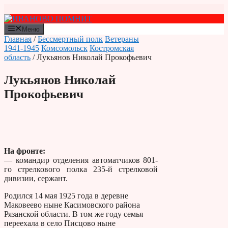
Перейти
к
содержимому
Меню
Главная
/
Бессмертный полк
Ветераны
1941-1945
Комсомольск
Костромская
область
/ Лукьянов Николай Прокофьевич
Лукьянов Николай
Прокофьевич
На фронте:
— командир отделения автоматчиков 801-
го стрелкового полка 235-й стрелковой
дивизии, сержант.
Родился 14 мая 1925 года в деревне
Маковеево ныне Касимовского района
Рязанской области. В том же году семья
переехала в село Писцово ныне