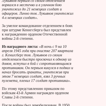
Лукьянов первым со своим отделением
ворвался в местечко и в уличном бою
уничтожил до 21 немецких солдат и
офицеров. Лично тов. Лукьянов уничтожил
4-х немецких солдат».
За умелое командование отделением в боях
при штурме Кенигсберга был представлен
к награждению орденом Отечественной
войны 2-й степени.
Из наградного листа:
«В ночь с 9 на 10
апреля 1945 года при очистке 207 квартала
г. Кенигсберг тов. Лукьянов со своим
отделением быстро проскочил к одному из
домов, вступил в бой с сопротивляющимся
противником. Он первым кинулся в подвал и
начал бросать гранаты, уничтожив при
этом 7 немецких солдат, взял 3 ручных
пулемета, пленил 17 солдат противника».
По этому представлению приказом по
войскам 43-й Армии награжден орденом
Славы 2-й степени.
После войны был демобилизован. В 1950