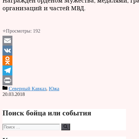
Награжден орденом Мужества, медалями, гр
организаций и частей МВД.
⭐Просмотры:
192
Email
VK
Odnoklassniki
Telegram
Северный Кавказ
,
Южа
Print
20.03.2018
Поиск бойца или события
Поиск: