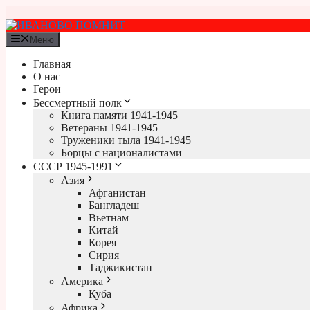
Перейти
к
содержимому
Меню
Главная
О нас
Герои
Бессмертный полк
Книга памяти 1941-1945
Ветераны 1941-1945
Труженики тыла 1941-1945
Борцы с националистами
СССР 1945-1991
Азия
Афганистан
Бангладеш
Вьетнам
Китай
Корея
Сирия
Таджикистан
Америка
Куба
Африка