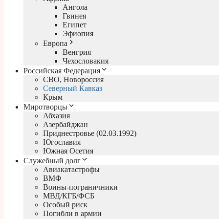
Ангола
Гвинея
Египет
Эфиопия
Европа
Венгрия
Чехословакия
Российская Федерация
СВО, Новороссия
Северный Кавказ
Крым
Миротворцы
Абхазия
Азербайджан
Приднестровье (02.03.1992)
Югославия
Южная Осетия
Служебный долг
Авиакатастрофы
ВМФ
Воины-пограничники
МВД/КГБ/ФСБ
Особый риск
Погибли в армии