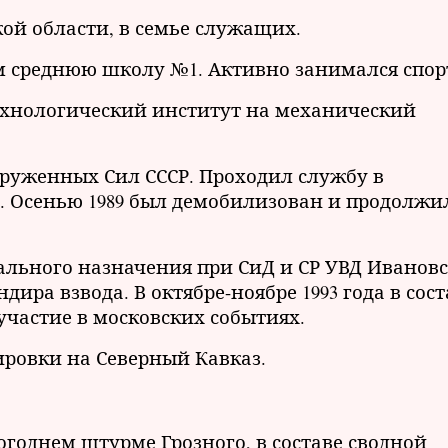
ской области, в семье служащих.
м среднюю школу №1. Активно занимался спор
технологический институт на механический
ооруженных Сил СССР. Проходил службу в
). Осенью 1989 был демобилизован и продолжи
циального назначения при СиД и СР УВД Иванов
ира взвода. В октябре-ноябре 1993 года в сост
участие в московских событиях.
ровки на Северный Кавказ.
вогоднем штурме Грозного, в составе сводной