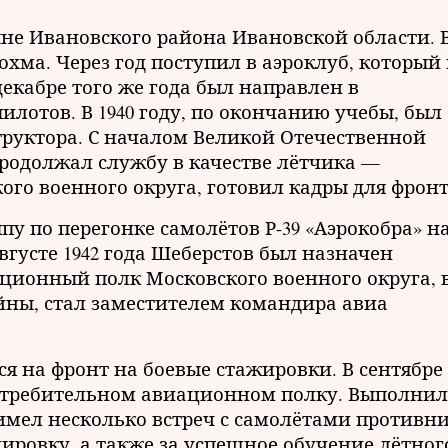
 ныне Ивановского района Ивановской области. 
охма. Через год поступил в аэроклуб, который 
декабре того же года был направлен в
отов. В 1940 году, по окончанию учебы, был
труктора. С началом Великой Отечественной
родолжал службу в качестве лётчика —
го военного округа, готовил кадры для фронт
ппу по перегонке самолётов Р-39 «Аэрокобра» н
августе 1942 года Шеберстов был назначен
ационный полк Московского военного округа, 
ойны, стал заместителем командира авиа
 на фронт на боевые стажировки. В сентябре 
 истребительном авиационном полку. Выполнил
 имел несколько встреч с самолётами противни
дировку, а также за успешное обучение лётног