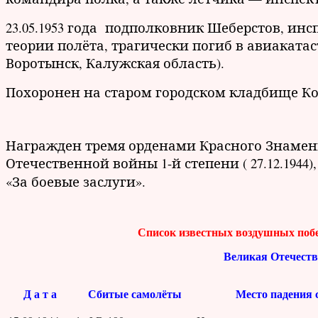
23.05.1953 года подполковник Шеберстов, ин
теории полёта, трагически погиб в авиаката
Воротынск, Калужская область).
Похоронен на старом городском кладбище К
Награжден тремя орденами Красного Знамени (09.
Отечественной войны 1-й степени ( 27.12.1944),
«За боевые заслуги».
Список известных воздушных по
Великая Отечестве
Д а т а
Сбитые самолёты
Место падения 