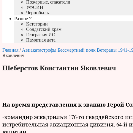
Пожарные, спасатели
УФСИН
Чернобыль
Разное
Категории
Солдатский храм
География ИО
Памятная дата
Главная
/
Авиакатастрофы
Бессмертный полк
Ветераны 1941-1
Яковлевич
Шеберстов Константин Яковлевич
На время представления к званию Герой Со
-командир эскадрильи 176-го гвардейского ис
истребительная авиационная дивизия, 64-й 
капитан.