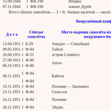
15.09.1944
1 ФВ-190
Иецава
07.11.1944
1 ФВ-190
южнее Дурбе
Всего сбитых самолётов — 2 + 0; боевых вылетов — около 
Вооружённый конфл
Сбитые
Место падения самолёта и
Д а т а
самолёты
воздушного бо
12.04.1951
1 Б-29
Аньдун — Синыйджу
09.05.1951
1 Ф-84
Тайсю
20.06.1951
1 Ф-51
остров Симбито
27.09.1951
1 Ф-80
Ансю
06.10.1951
1 Ф-86
1 Ф-84
08.11.1951
Кайсен
1 Ф-84
10.11.1951
1 Ф-84
Пхеньян — Цынампо
23.11.1951
1 Ф-84
Сюкусен
24.11.1951
1 Ф-84
Пхеньян
28.11.1951
1 Ф-84
Эйдзю