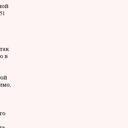
рной
51
)
так
о в
о
той
имо,
го
та.