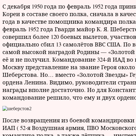
С декабря 1950 года по февраль 1952 года при
Кореи в составе своего полка, сначала в каче
года в качестве помощника командира полка п
февраль 1952 года Гварди майор К. Я. Шеберсто
совершил более 120 боевых вылетов, участвов
официально сбил 13 самолётов ВВС США. По 
самой высокой наградой Родины — «Золотой 
её и не получил. Командование 324-й ИАД во
Москву представление на звание Героя около 
Шеберстова. Но… вместо «Золотой Звезды» Г
ордена Ленина. Видимо, руководители стран
награды вполне достаточно. Но для Констант
командование решило, что ему и двух орден
После возвращения из боевой командировки п
ИАП ( 52-я Воздушная армия, ПВО Московског
командира полка, а также лётчика — инспект