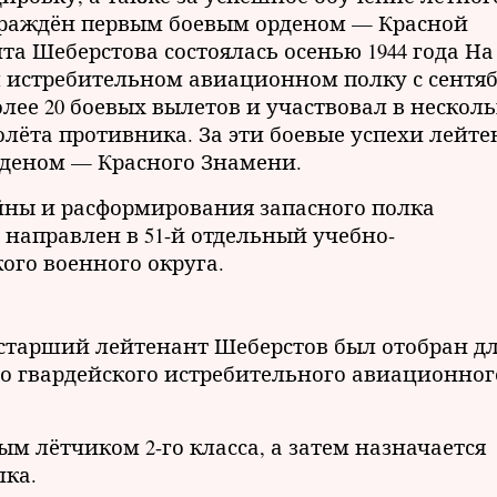
аграждён первым боевым орденом — Красной
та Шеберстова состоялась осенью 1944 года На
-м истребительном авиационном полку с сентя
более 20 боевых вылетов и участвовал в нескол
олёта противника. За эти боевые успехи лейте
деном — Красного Знамени.
йны и расформирования запасного полка
 направлен в 51-й отдельный учебно-
го военного округа.
 старший лейтенант Шеберстов был отобран д
го гвардейского истребительного авиационног
ым лётчиком 2-го класса, а затем назначается
лка.