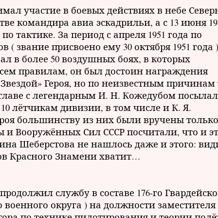
нимал участие в боевых действиях в небе Севе
стве командира авиа эскадрильи, а с 13 июня 19
о тактике. За период с апреля 1951 года по
в ( звание присвоено ему 30 октября 1951 года 
ал в более 50 воздушных боях, в которых
всем правилам, он был достоин награждения
Звездой» Героя, но по неизвестным причинам 
 главе с легендарным И. Н. Кожедубом посылал
10 лётчикам дивизии, в том числе и К. Я.
ероя большинству из них были вручены тольк
ы и Вооружённых Сил СССР посчитали, что и э
ина Шеберстова не нашлось даже и этого: вид
ов Красного Знамени хватит…
родолжил службу в составе 176-го Гвардейско
о военного округа ) на должности заместителя
ора по технике пилотирования и теории полё