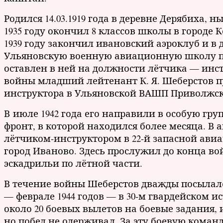
Родился 14.03.1919 года в деревне Дерябиха,
1935 году окончил 8 классов школы в городе К
1939 году закончил ивановский аэроклуб и в 
Ульяновскую военную авиационную школу пил
оставлен в ней на должности лётчика — инс
войны младший лейтенант К. Я. Шеберстов п
инструктора в Ульяновской ВАШП Приволжско
В июле 1942 года его направили в особую гру
фронт, в которой находился более месяца. В 
лётчиком-инструктором в 22-й запасной ави
город Иваново. Здесь прослужил до конца в
эскадрильи по лётной части.
В течение войны Шеберстов дважды посылался
— феврале 1944 годов — в 30-м гвардейском
около 20 боевых вылетов на боевые задания,
но побед не одерживал. За эту боевую коман