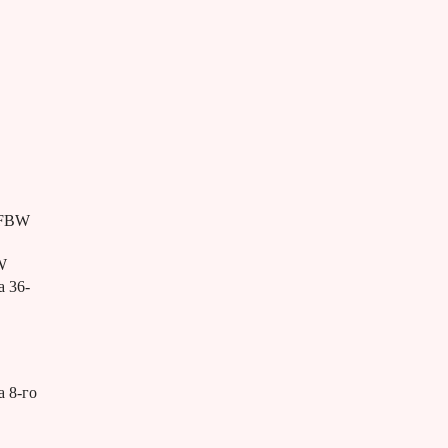
о FBW
W
а 36-
а 8-го