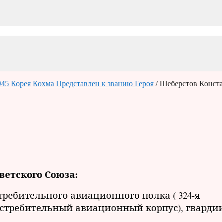
945
Корея
Кохма
Представлен к званию Героя
/ Шеберстов Конст
ветского Союза:
требительного авиационного полка ( 324-я
истребительный авиационный корпус), гварди