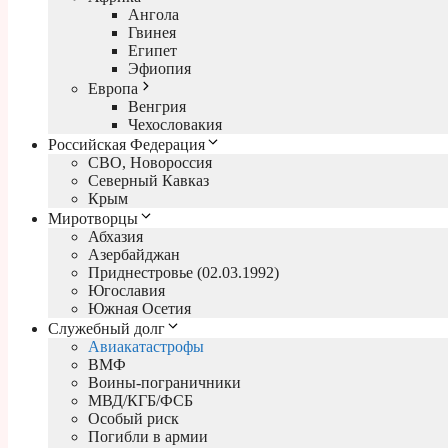
Ангола
Гвинея
Египет
Эфиопия
Европа
Венгрия
Чехословакия
Российская Федерация
СВО, Новороссия
Северный Кавказ
Крым
Миротворцы
Абхазия
Азербайджан
Приднестровье (02.03.1992)
Югославия
Южная Осетия
Служебный долг
Авиакатастрофы
ВМФ
Воины-пограничники
МВД/КГБ/ФСБ
Особый риск
Погибли в армии