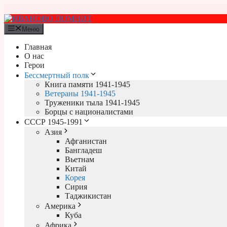
Перейти
к
содержимому
Меню
Главная
О нас
Герои
Бессмертный полк
Книга памяти 1941-1945
Ветераны 1941-1945
Труженики тыла 1941-1945
Борцы с националистами
СССР 1945-1991
Азия
Афганистан
Бангладеш
Вьетнам
Китай
Корея
Сирия
Таджикистан
Америка
Куба
Африка