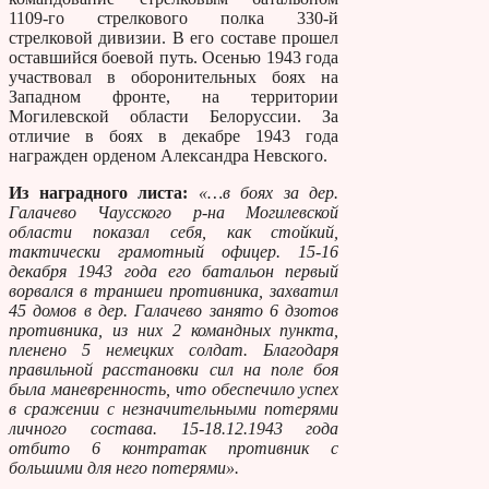
1109-го стрелкового полка 330-й
стрелковой дивизии. В его составе прошел
оставшийся боевой путь. Осенью 1943 года
участвовал в оборонительных боях на
Западном фронте, на территории
Могилевской области Белоруссии. За
отличие в боях в декабре 1943 года
награжден орденом Александра Невского.
Из наградного листа:
«…в боях за дер.
Галачево Чаусского р-на Могилевской
области показал себя, как стойкий,
тактически грамотный офицер. 15-16
декабря 1943 года его батальон первый
ворвался в траншеи противника, захватил
45 домов в дер. Галачево занято 6 дзотов
противника, из них 2 командных пункта,
пленено 5 немецких солдат. Благодаря
правильной расстановки сил на поле боя
была маневренность, что обеспечило успех
в сражении с незначительными потерями
личного состава. 15-18.12.1943 года
отбито 6 контратак противник с
большими для него потерями».