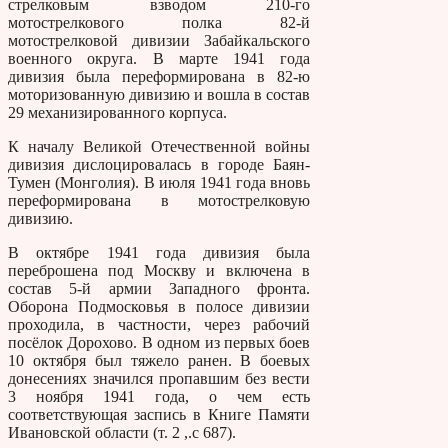
стрелковым взводом 210-го
мотострелкового полка 82-й
мотострелковой дивизии Забайкальского
военного округа. В марте 1941 года
дивизия была переформирована в 82-ю
моторизованную дивизию и вошла в состав
29 механизированного корпуса.
К началу Великой Отечественной войны
дивизия дислоцировалась в городе Баян-
Тумен (Монголия). В июля 1941 года вновь
переформирована в мотострелковую
дивизию.
В октябре 1941 года дивизия была
переброшена под Москву и включена в
состав 5-й армии Западного фронта.
Оборона Подмосковья в полосе дивизии
проходила, в частности, через рабочий
посёлок Дорохово. В одном из первых боев
10 октября был тяжело ранен. В боевых
донесениях значился пропавшим без вести
3 ноября 1941 года, о чем есть
соответствующая заспись в Книге Памяти
Ивановской области (т. 2 ,.с 687).