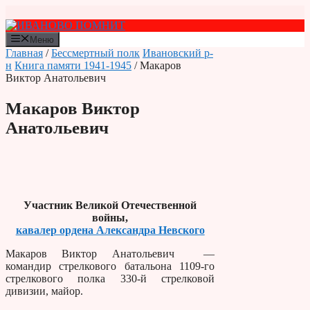
Перейти
к
содержимому
Меню
Главная
/
Бессмертный полк
Ивановский р-
н
Книга памяти 1941-1945
/ Макаров
Виктор Анатольевич
Макаров Виктор
Анатольевич
Участник Великой Отечественной
войны,
кавалер ордена Александра Невского
Макаров Виктор Анатольевич —
командир стрелкового батальона 1109-го
стрелкового полка 330-й стрелковой
дивизии, майор.