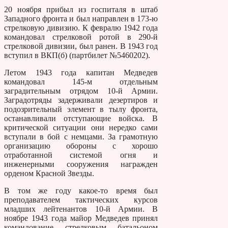
20 ноября прибыл из госпиталя в штаб
Западного фронта и был направлен в 173-ю
стрелковую дивизию. К февралю 1942 года
командовал стрелковой ротой в 290-й
стрелковой дивизии, был ранен. В 1943 год
вступил в ВКП(б) (партбилет №5460202).
Летом 1943 года капитан Медведев
командовал 145-м отдельным
заградительным отрядом 10-й Армии.
Заградотряды задерживали дезертиров и
подозрительный элемент в тылу фронта,
останавливали отступающие войска. В
критической ситуации они нередко сами
вступали в бой с немцами. За грамотную
организацию обороны с хорошо
отработанной системой огня и
инженерными сооружения награжден
орденом Красной Звезды.
В том же году какое-то время был
преподавателем тактических курсов
младших лейтенантов 10-й Армии. В
ноябре 1943 года майор Медведев принял
командование стрелковым батальоном