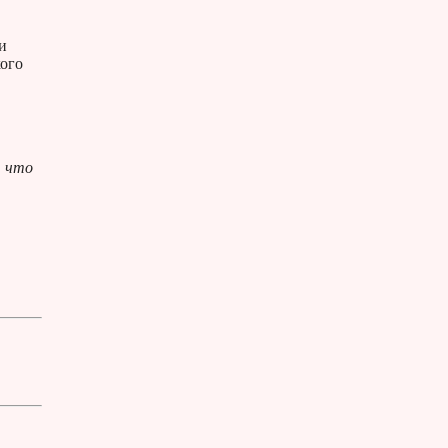
и
кого
, что