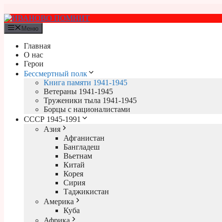
Перейти
к
содержимому
Меню
Главная
О нас
Герои
Бессмертный полк
Книга памяти 1941-1945
Ветераны 1941-1945
Труженики тыла 1941-1945
Борцы с националистами
СССР 1945-1991
Азия
Афганистан
Бангладеш
Вьетнам
Китай
Корея
Сирия
Таджикистан
Америка
Куба
Африка