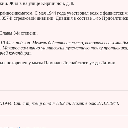
кий. Жил в на улице Кирпичной, д. 8.
айвоенкоматом. С мая 1944 года участвовал воях с фашистским
 357-й стрелковой дивизии. Дивизия в составе 1-го Прибалтийс
Славы 3-й степени.
0.44 г. под гор. Мемель действовал смело, выполнял все команды
Тов. Макаров сам лично уничтожил пулеметную точку противника
чей командира».
Был похоронен у мызы Пампали Лиепайского уезда Латвии.
944. Ст. с-т, ком-р отд-я 1192 сп. Погиб в бою 21.12.1944.