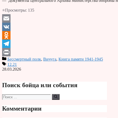
— Документы Центрального Архива Министерства обороны н
⭐Просмотры:
135
Email
VK
Odnoklassniki
Telegram
Бессмертный полк
,
Вичуга
,
Книга памяти 1941-1945
Print
12.21
28.03.2026
Поиск бойца или события
Поиск:
Комментарии