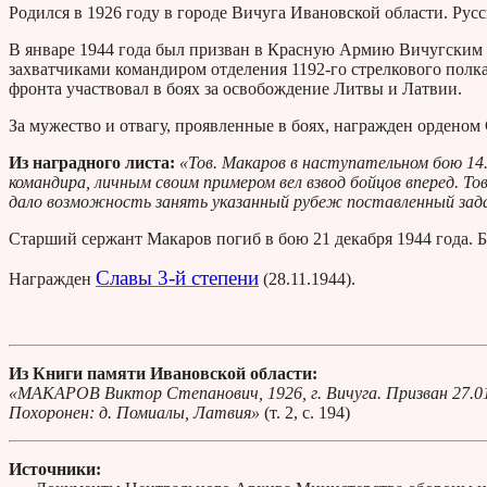
Родился в 1926 году в городе Вичуга Ивановской области. Русс
В январе 1944 года был призван в Красную Армию Вичугским р
захватчиками командиром отделения 1192-го стрелкового полка
фронта участвовал в боях за освобождение Литвы и Латвии.
За мужество и отвагу, проявленные в боях, награжден орденом 
Из наградного листа:
«Тов. Макаров в наступательном бою 14.1
командира, личным своим примером вел взвод бойцов вперед. 
дало возможность занять указанный рубеж поставленный зада
Старший сержант Макаров погиб в бою 21 декабря 1944 года. 
Славы 3-й степени
Награжден
(28.11.1944).
Из Книги памяти Ивановской области:
«МАКАРОВ Виктор Степанович, 1926, г. Вичуга. Призван 27.01.1
Похоронен: д. Помиалы, Латвия»
(т. 2, с. 194)
Источники: