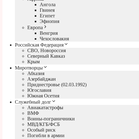
Ангола
Гвинея
Египет
Эфиопия
Европа
Венгрия
Чехословакия
Российская Федерация
СВО, Новороссия
Северный Кавказ
Крым
Миротворцы
Абхазия
Азербайджан
Приднестровье (02.03.1992)
Югославия
Южная Осетия
Служебный долг
Авиакатастрофы
ВМФ
Воины-пограничники
МВД/КГБ/ФСБ
Особый риск
Погибли в армии