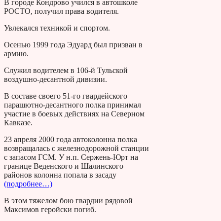
В городе Кондрово учился в автошколе
РОСТО, получил права водителя.
Увлекался техникой и спортом.
Осенью 1999 года Эдуард был призван в
армию.
Служил водителем в 106-й Тульской
воздушно-десантной дивизии.
В составе своего 51-го гвардейского
парашютно-десантного полка принимал
участие в боевых действиях на Северном
Кавказе.
23 апреля 2000 года автоколонна полка
возвращалась с железнодорожной станции
с запасом ГСМ. У н.п. Сержень-Юрт на
границе Веденского и Шалинского
районов колонна попала в засаду
(подробнее…)
В этом тяжелом бою гвардии рядовой
Максимов геройски погиб.