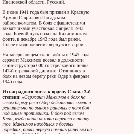
Ивановской области. Русский.
В июне 1941 года был призван в Красную
Армию Гаврилово-Посадским
райвоенкоматом. В боях с фашистскими
захватчиками участвовал с апреля 1943
года. Боевой путь начал на Калининском
фонте, в декабре 1943 года был ранен.
После выздоровления вернулся в строй.
На завершающем этапе войны в 1945 года
сержант Максимов воевал в должности
санинструктора 600-го стрелкового полка
147-й стрелковой дивизии. Отличился в
боях на левом берегу реки Одер в феврале
1945 года.
Из наградного листа к ордену Славы 3-й
степени:
«Сержант Максимов в боях на
левом берегу реки Одер действовал смело и
решительно по выносу раненых с поля боя
под огнем противника. В бою под селом
Клич, когда наша пехота перешла в атаку
тов. Максимов находился в боевых
порядках, давал первую помощь раненым на