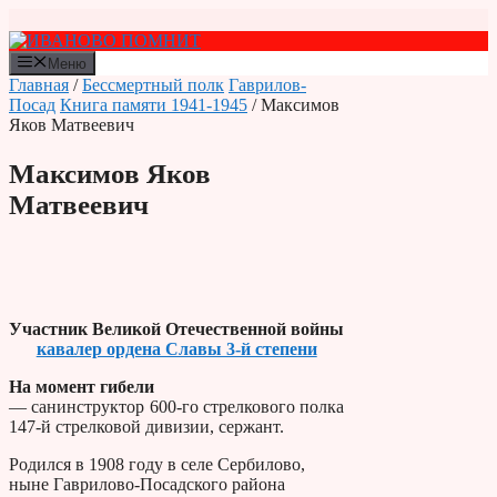
Перейти
к
содержимому
Меню
Главная
/
Бессмертный полк
Гаврилов-
Посад
Книга памяти 1941-1945
/ Максимов
Яков Матвеевич
Максимов Яков
Матвеевич
Участник Великой Отечественной войны
кавалер ордена Славы 3-й степени
На момент гибели
— санинструктор 600-го стрелкового полка
147-й стрелковой дивизии, сержант.
Родился в 1908 году в селе Сербилово,
ныне Гаврилово-Посадского района