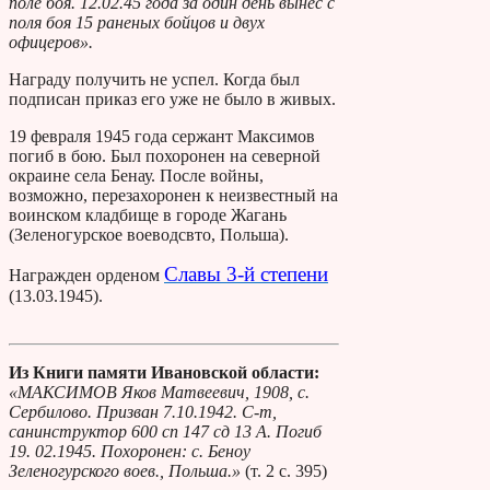
поле боя. 12.02.45 года за один день вынес с
поля боя 15 раненых бойцов и двух
офицеров».
Награду получить не успел. Когда был
подписан приказ его уже не было в живых.
19 февраля 1945 года сержант Максимов
погиб в бою. Был похоронен на северной
окраине села Бенау. После войны,
возможно, перезахоронен к неизвестный на
воинском кладбище в городе Жагань
(Зеленогурское воеводсвто, Польша).
Славы 3-й степени
Награжден орденом
(13.03.1945).
Из Книги памяти Ивановской области:
«МАКСИМОВ Яков Матвеевич, 1908, с.
Сербилово. Призван 7.10.1942. С-т,
санинструктор 600 сп 147 сд 13 А. Погиб
19. 02.1945. Похоронен: с. Беноу
Зеленогурского воев., Польша.»
(т. 2 с. 395)