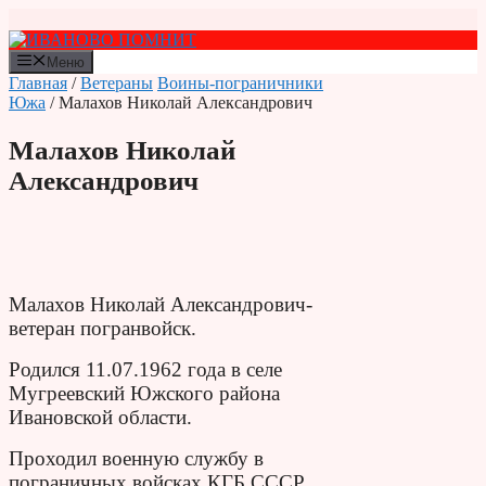
Перейти
к
содержимому
Меню
Главная
/
Ветераны
Воины-пограничники
Южа
/ Малахов Николай Александрович
Малахов Николай
Александрович
Малахов Николай Александрович-
ветеран погранвойск.
Родился 11.07.1962 года в селе
Мугреевский Южского района
Ивановской области.
Проходил военную службу в
пограничных войсках КГБ СССР.