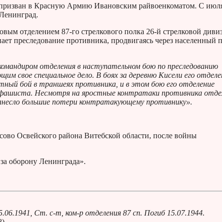
ыл призван в Красную Армию Ивановским райвоенкоматом. С июл
 Ленинград.
овым отделением 87-го стрелкового полка 26-й стрелковой диви
ает преследование противника, продвигаясь через населенный 
командиром отделения в наступательном бою по преследованию
ющим свое специальное дело. В боях за деревню Кисели его отделе
атный бой в траншеях противника, и в этом бою его отделение
фашиста. Несмотря на яростные контратаки противника отде
нанесло большие потери контратакующему противнику».
исово Освейского района Витебской области, после войны
«за оборону Ленинграда».
6.1941, Ст. с-т, ком-р отделения 87 сп. Погиб 15.07.1944.
8)