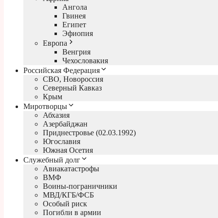
Ангола
Гвинея
Египет
Эфиопия
Европа
Венгрия
Чехословакия
Российская Федерация
СВО, Новороссия
Северный Кавказ
Крым
Миротворцы
Абхазия
Азербайджан
Приднестровье (02.03.1992)
Югославия
Южная Осетия
Служебный долг
Авиакатастрофы
ВМФ
Воины-пограничники
МВД/КГБ/ФСБ
Особый риск
Погибли в армии