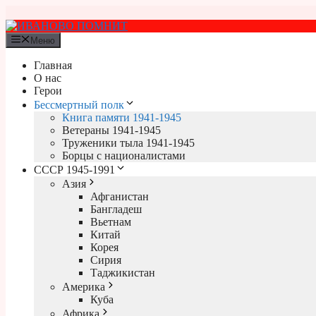
Перейти
к
содержимому
Меню
Главная
О нас
Герои
Бессмертный полк
Книга памяти 1941-1945
Ветераны 1941-1945
Труженики тыла 1941-1945
Борцы с националистами
СССР 1945-1991
Азия
Афганистан
Бангладеш
Вьетнам
Китай
Корея
Сирия
Таджикистан
Америка
Куба
Африка