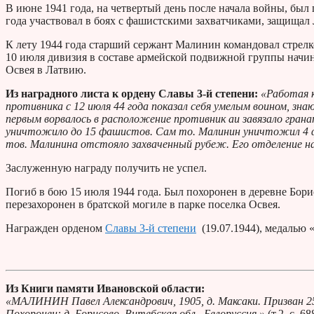
В июне 1941 года, на четвертый день после начала войны, б
года участвовал в боях с фашистскими захватчиками, защищал
К лету 1944 года старший сержант Малинин командовал стрелк
10 июля дивизия в составе армейской подвижной группы начин
Освея в Латвию.
Из наградного листа к ордену Славы 3-й степени:
«Работая 
противника с 12 июля 44 года показал себя умелым воином, зна
первым ворвалось в расположение противник аи завязало гран
уничтожило до 15 фашистов. Сам то. Малинин уничтожил 4 
тов. Малинина отстояло захваченный рубеж. Его отделение 
Заслуженную награду получить не успел.
Погиб в бою 15 июля 1944 года. Был похоронен в деревне Бор
перезахоронен в братской могиле в парке поселка Освея.
Награжден орденом
Славы 3-й степени
(19.07.1944), медалью 
Из Книги памяти Ивановской области:
«МАЛИНИН Павел Александрович, 1905, д. Максаки. Призван 25.0
Похоронен: д. Борисово, Витебская обл., Белоруссия.»
(т.2, с. 68