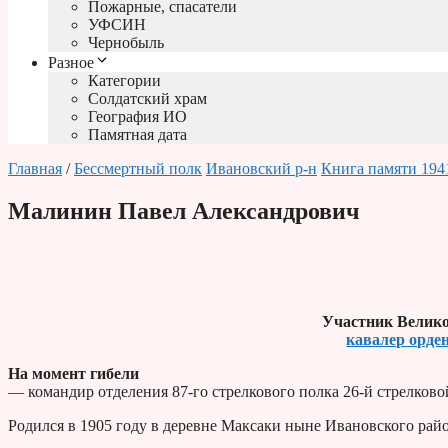
Пожарные, спасатели
УФСИН
Чернобыль
Разное
Категории
Солдатский храм
География ИО
Памятная дата
Главная
/
Бессмертный полк
Ивановский р-н
Книга памяти 194
Малинин Павел Александрович
Участник Велико
кавалер орде
На момент гибели
— командир отделения 87-го стрелкового полка 26-й стрелково
Родился в 1905 году в деревне Максаки ныне Ивановского рай