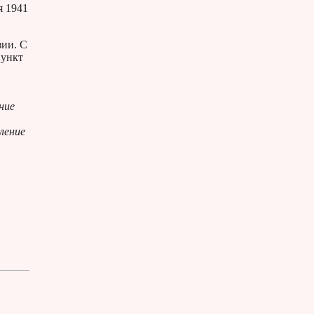
я 1941
зии. С
пункт
ние
ление