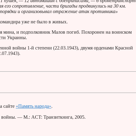
11 пушек, — 12 автомашин с боеприпасами, — 6 бронетранспорт
его сопротивление, части бригады продвинулись на 30 км.
е порядки и организовывал отражение атак противника»
командира уже не было в живых.
кая мина, и подполковник Малов погиб. Похоронен на воинском
сти Украины.
нной войны 1-й степени (22.03.1943), двумя орденами Красной
.07.1943).
а сайте
«Память народа»
.
 войны. — М.: ACT: Транзиткнига, 2005.