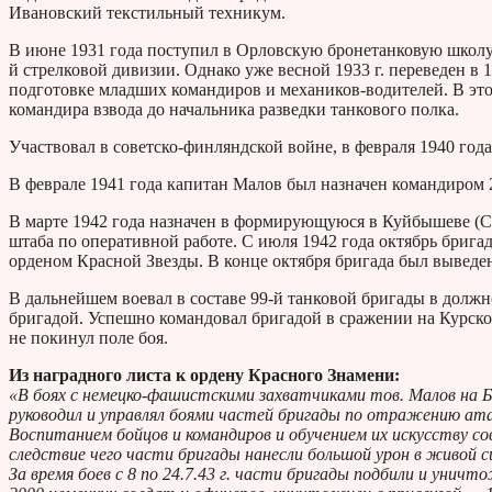
Ивановский текстильный техникум.
В июне 1931 года поступил в Орловскую бронетанковую школу. 
й стрелковой дивизии. Однако уже весной 1933 г. переведен в
подготовке младших командиров и механиков-водителей. В это
командира взвода до начальника разведки танкового полка.
Участвовал в советско-финляндской войне, в февраля 1940 год
В феврале 1941 года капитан Малов был назначен командиром 2
В марте 1942 года назначен в формирующуюся в Куйбышеве (Са
штаба по оперативной работе. С июля 1942 года октябрь бригад
орденом Красной Звезды. В конце октября бригада был выведен
В дальнейшем воевал в составе 99-й танковой бригады в должн
бригадой. Успешно командовал бригадой в сражении на Курско
не покинул поле боя.
Из наградного листа к ордену Красного Знамени:
«В боях с немецко-фашистскими захватчиками тов. Малов на Бе
руководил и управлял боями частей бригады по отражению ат
Воспитанием бойцов и командиров и обучением их искусству со
следствие чего части бригады нанесли большой урон в живой си
За время боев с 8 по 24.7.43 г. части бригады подбили и унич