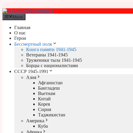
Перейти
к
содержимому
Меню
Главная
О нас
Герои
Бессмертный полк
Книга памяти 1941-1945
Ветераны 1941-1945
Труженики тыла 1941-1945
Борцы с националистами
СССР 1945-1991
Азия
Афганистан
Бангладеш
Вьетнам
Китай
Корея
Сирия
Таджикистан
Америка
Куба
Африка