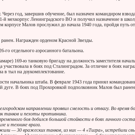
Через год, завершив обучение, был назначен командиром взвода
 11-й мехкорпус Ленинградского ВО и получил назначение в школ
м корпусе Малов прослужил до начала 1940 года, пройдя путь от
а ранен. Награжден орденом Красной Звезды.
6-го отдельного аэросанного батальона.
маре) 169-ю танковую бригаду на должность заместителя начал
а участвовала в боях под Сталинградом. За отличие в боях нагр
а в тыл на доукомплектование.
ости начальника штаба. В феврале 1943 года принял командован
й дуге. В боях под Прохоровкой подполковник Малов был ранен
лгородском направлении проявил смелость и отвагу. Во время б
ак танков и пехоты противника.
временного боя добился большой стойкости в боях личного соста
ле и технике врага.
тожили — 30 вражеских танков, из них — 4 «Тигра», истребили с