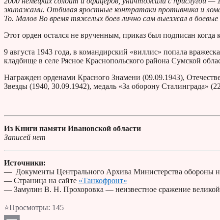
2000 немецких солдат и офицеров, уничтожили с прислугой — 
экипажами. Отбивая яростные контратаки противника и ломая 
То. Малов Во время тяжелых боев лично сам выезжал в боевы
Этот орден остался не врученным, приказ был подписан когда 
9 августа 1943 года, в командирский «виллис» попала вражес
кладбище в селе Рясное Краснопольского района Сумской обла
Награжден орденами Красного Знамени (09.09.1943), Отечестве
Звезды (1940, 30.09.1942), медаль «За оборону Сталинграда» (22
Из Книги памяти Ивановской области
Записей нет
Источники:
— Документы Центрального Архива Министерства обороны н
— Страница на сайте
«Танкофронт»
— Замулин В. Н. Прохоровка — неизвестное сражение великой
⭐Просмотры:
145