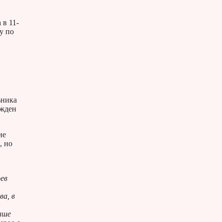
 в 11-
у по
ьника
ажден
ие
, но
оев
ва, в
выше