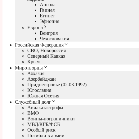
Ангола
Гвинея
Египет
Эфиопия
Европа
Венгрия
Чехословакия
Российская Федерация
СВО, Новороссия
Северный Кавказ
Крым
Миротворцы
Абхазия
Азербайджан
Приднестровье (02.03.1992)
Югославия
Южная Осетия
Служебный долг
Авиакатастрофы
ВМФ
Воины-пограничники
МВД/КГБ/ФСБ
Особый риск
Погибли в армии