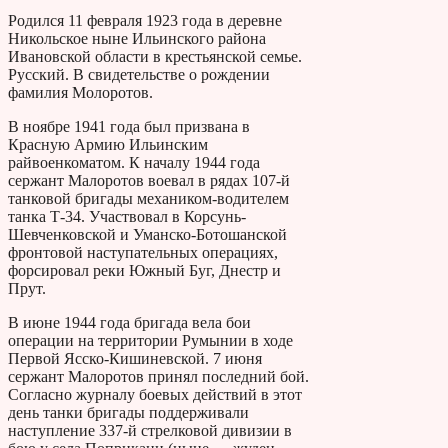
Родился 11 февраля 1923 года в деревне
Никольское ныне Ильинского района
Ивановской области в крестьянской семье.
Русский. В свидетельстве о рождении
фамилия Молоротов.
В ноябре 1941 года был призвана в
Красную Армию Ильинским
райвоенкоматом. К началу 1944 года
сержант Малоротов воевал в рядах 107-й
танковой бригады механиком-водителем
танка Т-34. Участвовал в Корсунь-
Шевченковской и Уманско-Ботошанской
фронтовой наступательных операциях,
форсировал реки Южный Буг, Днестр и
Прут.
В июне 1944 года бригада вела бои
операции на территории Румынии в ходе
Первой Ясско-Кишиневской. 7 июня
сержант Малоротов принял последний бой.
Согласно журналу боевых действий в этот
день танки бригады поддерживали
наступление 337-й стрелковой дивизии в