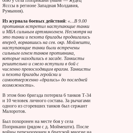
бою у села Поприкани (ныне — жудец
Ясссы в регионе Западная Молдавия,
Румыния).
Из журнала боевых действий
:
«…В 9.00
противник встретил наступающие танки
и МБА сильным артминогнем. Несмотря на
это танки и пехота бригады продвигались
вперед, ворвавшись на сев. окр. Моймешти,
наступающие танки были встречены
сильным огнем танков противника,
которые находились в засаде. Танкисты
решительно и смело вступили в бой с
численно превосходящим врагом. Танкисты
и пехота бригады геройски и
самоотверженно «дрались» до последней
возможности».
В этом бою бригада потеряла 6 танков Т-34
и 10 человек личного состава. За рычагами
одного из сгоревших танков был сержант
Малоротов.
Был похоронен на месте боя у села
Поприкани (рядом с д. Моймешти). После
войны перезахоронен в братской многие на