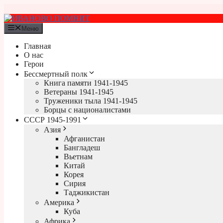
Перейти
к
содержимому
Меню
Главная
О нас
Герои
Бессмертный полк
Книга памяти 1941-1945
Ветераны 1941-1945
Труженики тыла 1941-1945
Борцы с националистами
СССР 1945-1991
Азия
Афганистан
Бангладеш
Вьетнам
Китай
Корея
Сирия
Таджикистан
Америка
Куба
Африка