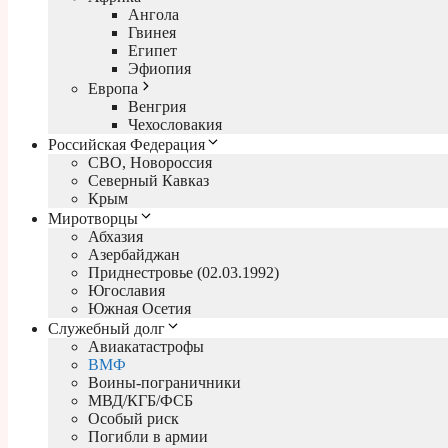
Ангола
Гвинея
Египет
Эфиопия
Европа
Венгрия
Чехословакия
Российская Федерация
СВО, Новороссия
Северный Кавказ
Крым
Миротворцы
Абхазия
Азербайджан
Приднестровье (02.03.1992)
Югославия
Южная Осетия
Служебный долг
Авиакатастрофы
ВМФ
Воины-пограничники
МВД/КГБ/ФСБ
Особый риск
Погибли в армии