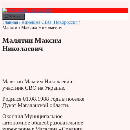
Перейти
к
содержимому
Меню
Главная
/
Кинешма
СВО, Новороссия
/
Малятин Максим Николаевич
Малятин Максим
Николаевич
Малятин Максим Николаевич-
участник СВО на Украине.
Родился 01.08.1988 года в поселке
Дукат Магаданской области.
Окончил Муниципальное
автономное общеобразовательное
учреждение г.Магадана «Средняя