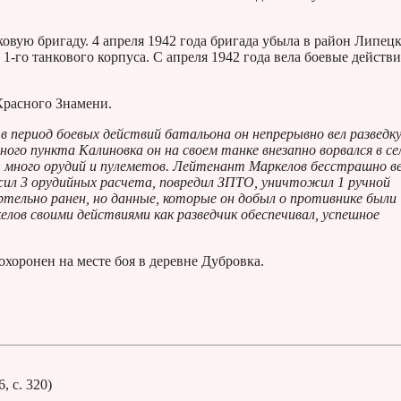
вую бригаду. 4 апреля 1942 года бригада убыла в район Липецк
 1-го танкового корпуса. С апреля 1942 года вела боевые действи
Красного Знамени.
 период боевых действий батальона он непрерывно вел разведку
енного пункта Калиновка он на своем танке внезапно ворвался в се
, много орудий и пулеметов. Лейтенант Маркелов бесстрашно в
ожил 3 орудийных расчета, повредил ЗПТО, уничтожил 1 ручной
ртельно ранен, но данные, которые он добыл о противнике были
лов своими действиями как разведчик обеспечивал, успешное
охоронен на месте боя в деревне Дубровка.
 6, с. 320)