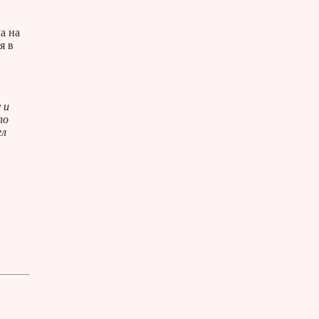
а на
я в
 и
ло
ел