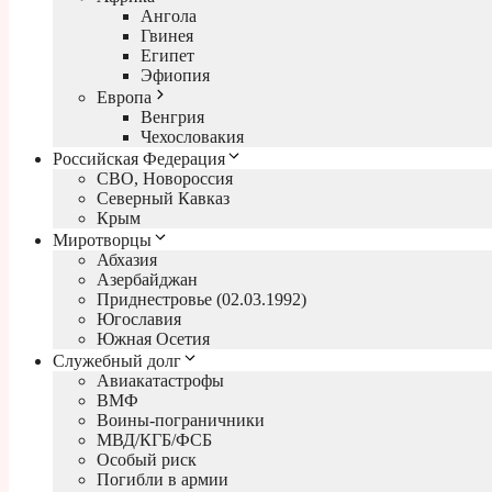
Ангола
Гвинея
Египет
Эфиопия
Европа
Венгрия
Чехословакия
Российская Федерация
СВО, Новороссия
Северный Кавказ
Крым
Миротворцы
Абхазия
Азербайджан
Приднестровье (02.03.1992)
Югославия
Южная Осетия
Служебный долг
Авиакатастрофы
ВМФ
Воины-пограничники
МВД/КГБ/ФСБ
Особый риск
Погибли в армии