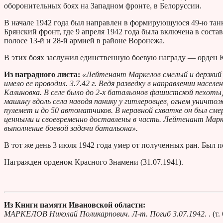
оборонительных боях на Западном фронте, в Белоруссии.
В начале 1942 года был направлен в формирующуюся 49-ю танко
Брянский фронт, где 9 апреля 1942 года была включена в состав
полосе 13-й и 28-й армией в районе Воронежа.
В этих боях заслужил единственную боевую награду — орден 
Из наградного листа:
«Лейтенант Маркелов смелый и дерзкий в
имело ее проводил. 3.7.42 г. Ведя разведку в направлении насел
Калиновка. В селе было до 2-х батальонов фашистской пехоты
машину вдоль села наводя панику у гитлеровцев, огнем уничт
пулемет и до 50 автоматчиков. В неравной схватке он был сме
ценными и своевременно доставлены в часть. Лейтенант Марке
выполнение боевой задачи батальона».
В тот же день 3 июля 1942 года умер от полученных ран. Был п
Награжден орденом Красного Знамени (31.07.1941).
Из Книги памяти Ивановской области:
МАРКЕЛОВ Николай Поликарпович. Л-т. Погиб 3.07.1942.
. (т.