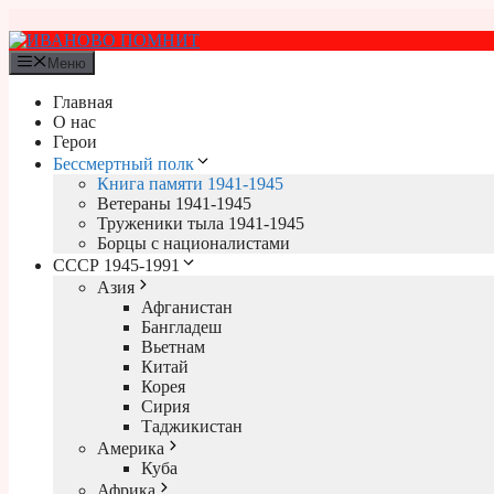
Перейти
к
содержимому
Меню
Главная
О нас
Герои
Бессмертный полк
Книга памяти 1941-1945
Ветераны 1941-1945
Труженики тыла 1941-1945
Борцы с националистами
СССР 1945-1991
Азия
Афганистан
Бангладеш
Вьетнам
Китай
Корея
Сирия
Таджикистан
Америка
Куба
Африка