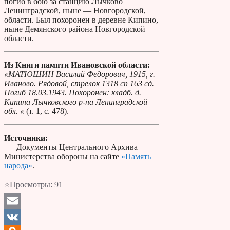
погиб в бою за станцию Лычково
Ленинградской, ныне — Новгородской,
области. Был похоронен в деревне Кипино,
ныне Демянского района Новгородской
области.
Из Книги памяти Ивановской области:
«МАТЮШИН Василий Федорович, 1915, г.
Иваново. Рядовой, стрелок 1318 сп 163 сд.
Погиб 18.03.1943. Похоронен: кладб. д.
Кипина Лычковского р-на Ленинградской
обл. «
(т. 1, с. 478).
Источники:
— Документы Центрального Архива
Министерства обороны на сайте
«Память
народа»
.
⭐Просмотры:
91
Email