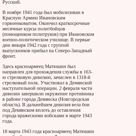
Русский.
В ноябре 1941 года был мобилизован в
Красную Армию Ивановским
горвоенкоматом. Окончил краткосрочные
месячные курсы политбойцов
(помощником политруков) при Ивановском
военно-политическом училище. В первые
дни января 1942 года с группой
выпускников прибыл на Северо-Западный
фронт.
Здесь красноармеец Матюшин был
направлен для прохождения службы в 163-
ю стрелковую дивизию, зачислен в 1318-й
стрелковый полк. Участвовал в Демянской
наступательной операции. 2 февраля части
дивизии завершили окружение противника
в районе города Демянска (Новгородская
область). В дальнейшем дивизия вела бои
под Демянском вплоть до оставления
города вражескими войсками в марте 1943
года.
18 марта 1943 года красноармеец Матюшин