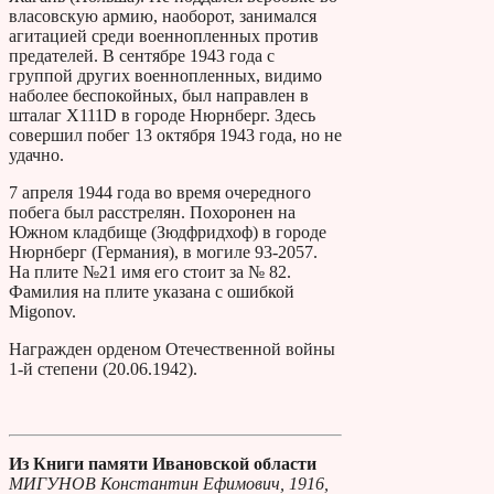
власовскую армию, наоборот, занимался
агитацией среди военнопленных против
предателей. В сентябре 1943 года с
группой других военнопленных, видимо
наболее беспокойных, был направлен в
шталаг Х111D в городе Нюрнберг. Здесь
совершил побег 13 октября 1943 года, но не
удачно.
7 апреля 1944 года во время очередного
побега был расстрелян. Похоронен на
Южном кладбище (Зюдфридхоф) в городе
Нюрнберг (Германия), в могиле 93-2057.
На плите №21 имя его стоит за № 82.
Фамилия на плите указана с ошибкой
Мigonov.
Награжден орденом Отечественной войны
1-й степени (20.06.1942).
Из Книги памяти Ивановской области
МИГУНОВ Константин Ефимович, 1916,