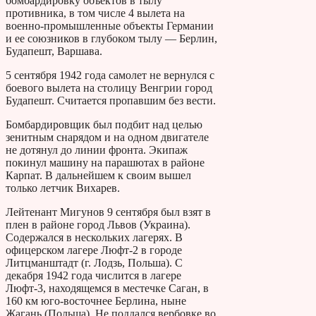
бомбардировку объектов в тылу
противника, в том числе 4 вылета на
военно-промышленные объекты Германии
и ее союзников в глубоком тылу — Берлин,
Будапешт, Варшава.
5 сентября 1942 года самолет не вернулся с
боевого вылета на столицу Венгрии город
Будапешт. Считается пропавшим без вести.
Бомбардировщик был подбит над целью
зенитным снарядом и на одном двигателе
не дотянул до линии фронта. Экипаж
покинул машину на парашютах в районе
Карпат. В дальнейшем к своим вышел
только летчик Вихарев.
Лейтенант Мигунов 9 сентября был взят в
плен в районе город Львов (Украина).
Содержался в нескольких лагерях. В
офицерском лагере Люфт-2 в городе
Литцманштадт (г. Лодзь, Польша). С
декабря 1942 года числится в лагере
Люфт-3, находящемся в местечке Саган, в
160 км юго-восточнее Берлина, ныне
Жагань (Польша). Не поддался вербовке во