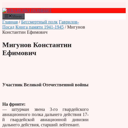
Перейти
к
содержимому
Меню
Главная
/
Бессмертный полк
Гаврилов-
Посад
Книга памяти 1941-1945
/ Мигунов
Константин Ефимович
Мигунов Константин
Ефимович
Участник Великой Отечественной войны
На фронте:
— штурман звена 3-го гвардейского
авиационного полка дальнего действия 17-
й гвардейской авиационной дивизии
дальнего действия, старший лейтенант.