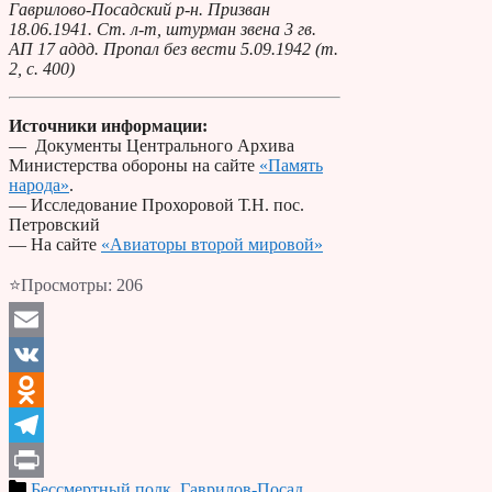
Гаврилово-Посадский р-н. Призван
18.06.1941. Ст. л-т, штурман звена 3 гв.
АП 17 аддд. Пропал без вести 5.09.1942 (т.
2, с. 400)
Источники информации
:
— Документы Центрального Архива
Министерства обороны на сайте
«Память
народа»
.
— Исследование Прохоровой Т.Н. пос.
Петровский
— На сайте
«Авиаторы второй мировой»
⭐Просмотры:
206
Email
VK
Odnoklassniki
Telegram
Бессмертный полк
,
Гаврилов-Посад
,