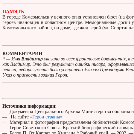
ПАМЯТЬ
В городе Комсомольск у вечного огня установлен бюст (на фот
героев-ивановцев в областном центре. Мемориальные доски 
Комсомольского района, на доме, где жил герой (ул. Спортивная
КОММЕНТАРИИ
* — Имя
Владимир
указано во всех фронтовых документах, в т
как Владимир. Это был результат ошибки писаря, оформлявшего
пенсии, недоразумение было устранено Указом Президиума Верх
Указ о присвоении звания Героя.
Источники информации:
— Документы Центрального Архива Министерства обороны н
— На сайте
«Герои страны»
— Материал и фотография предоставлены библиотекой Комсом
— Герои Советского Союза: Краткий биографический словарь. 
— Белов П. От Карпат до Хингана // Рабочий край. — 2002. — 