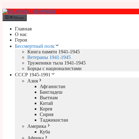
Перейти
к
содержимому
Меню
Главная
О нас
Герои
Бессмертный полк
Книга памяти 1941-1945
Ветераны 1941-1945
Труженики тыла 1941-1945
Борцы с националистами
СССР 1945-1991
Азия
Афганистан
Бангладеш
Вьетнам
Китай
Корея
Сирия
Таджикистан
Америка
Куба
Африка