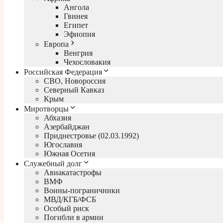
Ангола
Гвинея
Египет
Эфиопия
Европа
Венгрия
Чехословакия
Российская Федерация
СВО, Новороссия
Северный Кавказ
Крым
Миротворцы
Абхазия
Азербайджан
Приднестровье (02.03.1992)
Югославия
Южная Осетия
Служебный долг
Авиакатастрофы
ВМФ
Воины-пограничники
МВД/КГБ/ФСБ
Особый риск
Погибли в армии