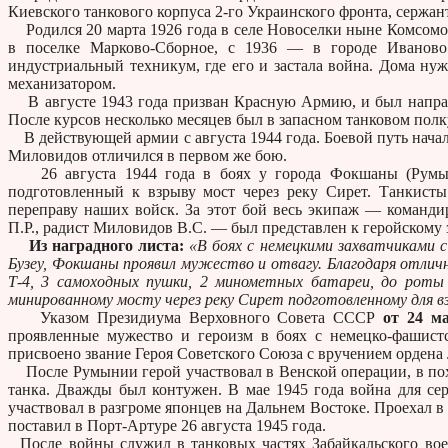
Киевского танкового корпуса 2-го Украинского фронта, сержант
Родился 20 марта 1926 года в селе Новоселки ныне Комсомол
в поселке Марково-Сборное, с 1936 — в городе Иванов
индустриальный техникум, где его и застала война. Дома нуж
механизатором.
В августе 1943 года призван Красную Армию, и был направл
После курсов несколько месяцев был в запасном танковом полку
В действующей армии с августа 1944 года. Боевой путь начал
Миловидов отличился в первом же бою.
26 августа 1944 года в боях у города Фокшаны (Румыния
подготовленный к взрыву мост через реку Сирет. Танкист
переправу наших войск. За этот бой весь экипаж — команди
П.Р., радист Миловидов В.С. — был представлен к геройскому
Из наградного листа:
«В боях с немецкими захватчиками с 
Бузеу, Фокшаны проявил мужество и отвагу. Благодаря отли
Т-4, 3 самоходных пушки, 2 минометных батареи, до роты
минированному мосту через реку Сирет подготовленному для в
Указом Президиума Верховного Совета СССР
от 24 м
проявленные мужество и героизм в боях с немецко-фашис
присвоено звание Героя Советского Союза с вручением ордена 
После Румынии герой участвовал в Венской операции, в похо
танка. Дважды был контужен. В мае 1945 года война для се
участвовал в разгроме японцев на Дальнем Востоке. Проехал в
поставил в Порт-Артуре 26 августа 1945 года.
После войны служил в танковых частях Забайкальского воен