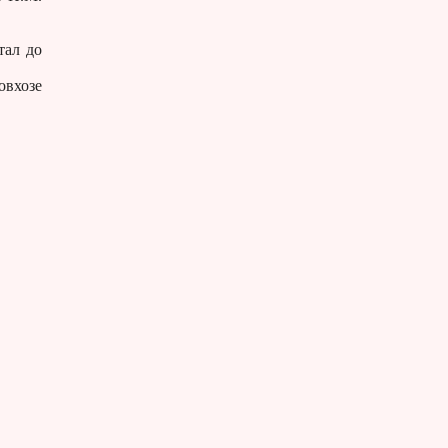
тал до
вхозе