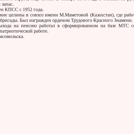
 запас.
ен КПСС с 1952 года.
ие целины в совхоз имени М.Маметовой (Казахстан), где рабо
 бригады. Был награжден орденом Трудового Красного Знамени.
хода на пенсию работал в сформированном на базе МТС со
патриотической работе.
мсомольска.