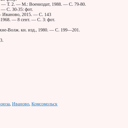
 Т. 2. — М.: Воениздат, 1988. — С. 79-80.
— С. 30-35: фот.
— Иваново, 2015. — С. 143
68. — 8 сент. — С. 3: фот.
хне-Волж. кн. изд., 1980. — С. 199—201.
3.
Союза
,
Иваново
,
Комсомольск