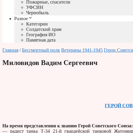
Пожарные, спасатели
УФСИН
Чернобыль
Разное
Категории
Солдатский храм
География ИО
Памятная дата
Главная
/
Бессмертный полк
Ветераны 1941-1945
Герои Советс
Миловидов Вадим Сергеевич
ГЕРОЙ СО
На время представления к званию Герой Советского Союза:
— радист танка Т-34 21-й гвардейской танковой Житомир