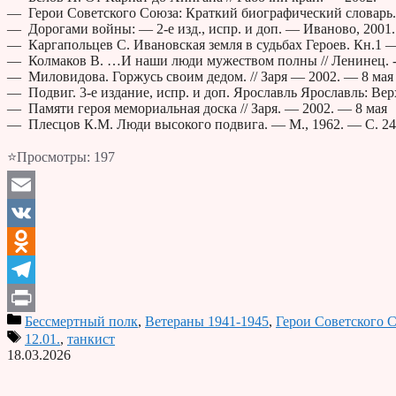
— Герои Советского Союза: Краткий биографический словарь. —
— Дорогами войны: — 2-е изд., испр. и доп. — Иваново, 2001. 
— Каргапольцев С. Ивановская земля в судьбах Героев. Кн.1 
— Колмаков В. …И наши люди мужеством полны // Ленинец. -19
— Миловидова. Горжусь своим дедом. // Заря — 2002. — 8 мая
— Подвиг. 3-е издание, испр. и доп. Ярославль Ярославль: Вер
— Памяти героя мемориальная доска // Заря. — 2002. — 8 мая
— Плесцов К.М. Люди высокого подвига. — М., 1962. — С. 24
⭐Просмотры:
197
Email
VK
Odnoklassniki
Telegram
Бессмертный полк
,
Ветераны 1941-1945
,
Герои Советского 
Print
12.01.
,
танкист
18.03.2026