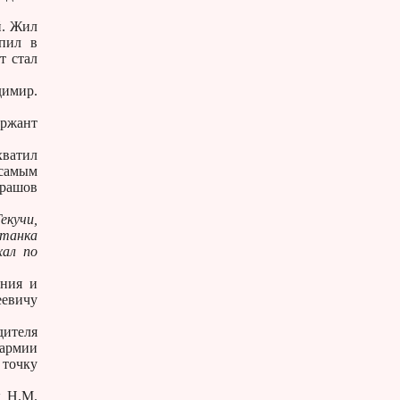
й. Жил
пил в
т стал
димир.
ержант
хватил
 самым
урашов
екучи,
 танка
хал по
ания и
еевичу
дителя
 армии
 точку
к Н.М.