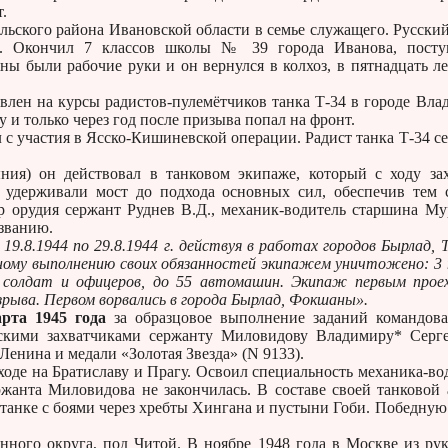
.
ьского района Ивановской области в семье служащего. Русски
о. Окончил 7 классов школы № 39 города Иванова, посту
ны были рабочие руки и он вернулся в колхоз, в пятнадцать ле
ен на курсы радистов-пулемётчиков танка Т-34 в городе Вла
 и только через год после призыва попал на фронт.
 с участия в Ясско-Кишиневской операции. Радист танка Т-34 с
) он действовал в танковом экипаже, который с ходу за
ы удерживали мост до подхода основных сил, обеспечив тем
р орудия сержант Руднев В.Д., механик-водитель старшина М
 званию.
19.8.1944 по 29.8.1944 г. действуя в работах городов Бырлад, Т
чному выполнению своих обязанностей экипажем уничтожено: 3
 солдат и офицеров, до 55 автомашин. Экипаж первым прое
зрыва. Первом ворвались в города Бырлад, Фокшаны».
арта 1945 года
за образцовое выполнение заданий командов
тскими захватчиками сержанту Миловидову Владимиру* Серг
Ленина и медали «Золотая Звезда» (N 9133).
де на Братиславу и Прагу. Освоил специальность механика-во
ржанта Миловидова не закончилась. В составе своей танковой
 танке с боями через хребты Хингана и пустыни Гоби. Победную
ного округа, под Читой. В ноябре 1948 года в Москве из ру