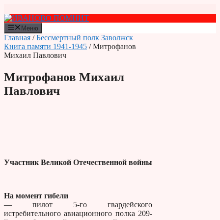
Перейти
к
содержимому
Меню
Главная
/
Бессмертный полк
Заволжск
Книга памяти 1941-1945
/ Митрофанов
Михаил Павлович
Митрофанов Михаил
Павлович
Участник Великой Отечественной войны
На момент гибели
— пилот 5-го гвардейского
истребительного авиационного полка 209-