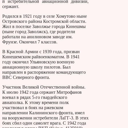
й истребительной авиационной дивизии,
сержант.
Родился в 1921 году в селе Хомутово ныне
Островского района Костромской области.
Жил в поселке Заволжье города Кинешмы
(ныне город Заволжск), где родители
работали на анилиновом заводе им.
Фрунзе. Окончил 7 классов.
В Красной Армии с 1939 года, призван
Кинешемским райвоенкоматом. В 1941
году окончил Ульяновскую военную
авиационную школу пилотов. Был
направлен в распоряжение командующего
ВВС Северного фронта.
Участник Великой Отечественной войны.
К июлю 1942 года сержант Митрофанов
воевал в рядах 5-го гвардейского
авиаполка. К этому времени полк
участвовал в боях на ржевском
направлении Калининского фронта, имел
на вооружении истребители ЛаГГ-3. В этих
боях сбил один самолет врага. С 1942 года