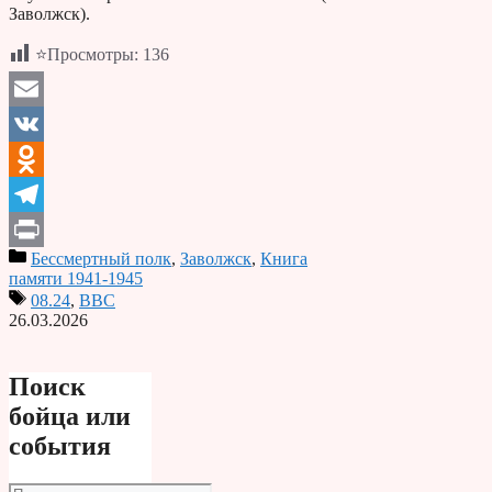
Заволжск).
⭐Просмотры:
136
Email
VK
Odnoklassniki
Telegram
Бессмертный полк
,
Заволжск
,
Книга
Print
памяти 1941-1945
08.24
,
ВВС
26.03.2026
Поиск
бойца или
события
Поиск: