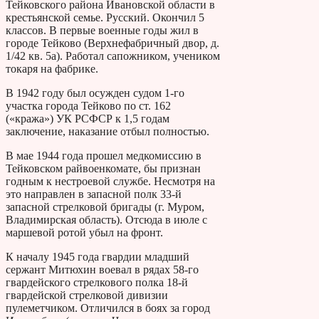
Тейковского района Ивановской области в
крестьянской семье. Русский. Окончил 5
классов. В первые военные годы жил в
городе Тейково (Верхнефабричный двор, д.
1/42 кв. 5а). Работал сапожником, учеником
токаря на фабрике.
В 1942 году был осужден судом 1-го
участка города Тейково по ст. 162
(«кража») УК РСФСР к 1,5 годам
заключение, наказание отбыл полностью.
В мае 1944 года прошел медкомиссию в
Тейковском райвоенкомате, бы признан
годным к нестроевой службе. Несмотря на
это направлен в запасной полк 33-й
запасной стрелковой бригады (г. Муром,
Владимирская область). Отсюда в июле с
маршевой ротой убыл на фронт.
К началу 1945 года гвардии младший
сержант Митюхин воевал в рядах 58-го
гвардейского стрелкового полка 18-й
гвардейской стрелковой дивизии
пулеметчиком. Отличился в боях за город