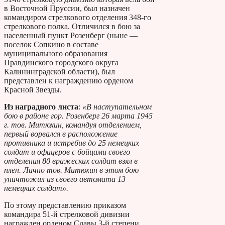
в Восточной Пруссии, был назначен
командиром стрелкового отделения 348-го
стрелкового полка. Отличился в бою за
населенный пункт Розенберг (ныне —
поселок Сопкино в составе
муниципального образования
Правдинского городского округа
Калининградской области), был
представлен к награждению орденом
Красной Звезды.
Из наградного листа
:
«В наступательном
бою в районе гор. Розенберг 26 марта 1945
г. тов. Митюхин, командуя отделением,
первый ворвался в расположение
противника и истребив до 25 немецких
солдат и офицеров с бойцами своего
отделения 80 вражеских солдат взял в
плен. Лично тов. Митюхин в этом бою
уничтожил из своего автомата 13
немецких солдат».
По этому представлению приказом
командира 51-й стрелковой дивизии
награжден орденом Славы 3-й степени