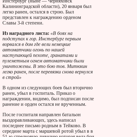
Инстербург (ныне — Черняховск
Калининградской области), 20 января был
легко ранен, остался в строю. Был
представлен к награждению орденом
Славы 3-й степени.
Из наградного листа:
«В боях на
подступах к гор. Инстербург первым
ворвался в дом где вели немецкие
автоматчики огонь по нашей
наступающей пехоте, гранатами и
пулеметным огнем автоматчики были
уничтожены. В это бою тов. Митюхин
легко ранен, после перевязки снова вернулся
в строй»
В одном из следующих боев был вторично
ранен, убыл в госпиталь. Приказ о
награждении, видимо, был подписан после
ранение и орден остался не врученным.
После госпиталя направлен батальон
выздоравливающих, здесь написал
последнее письмо родным в Тейково. В
середине марта с маршевой ротой убыл в в
51-ю стрелковую дивизию которая вела бои