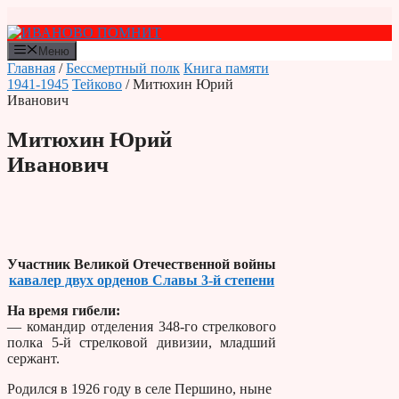
Перейти
к
содержимому
Меню
Главная
/
Бессмертный полк
Книга памяти
1941-1945
Тейково
/ Митюхин Юрий
Иванович
Митюхин Юрий
Иванович
Участник Великой Отечественной войны
кавалер двух орденов Славы 3-й степени
На время гибели:
— командир отделения 348-го стрелкового
полка 5-й стрелковой дивизии, младший
сержант.
Родился в 1926 году в селе Першино, ныне