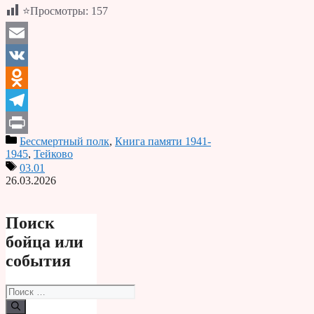
⭐Просмотры:
157
Email
VK
Odnoklassniki
Telegram
Бессмертный полк
,
Книга памяти 1941-
Print
1945
,
Тейково
03.01
26.03.2026
Поиск
бойца или
события
Поиск: