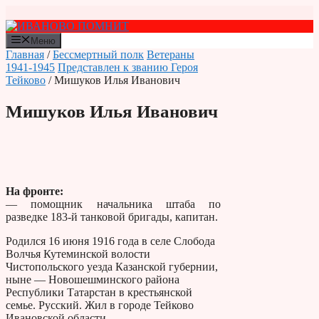
Перейти
к
содержимому
Меню
Главная
/
Бессмертный полк
Ветераны
1941-1945
Представлен к званию Героя
Тейково
/ Мишуков Илья Иванович
Мишуков Илья Иванович
На фронте:
— помощник начальника штаба по
разведке 183-й танковой бригады, капитан.
Родился 16 июня 1916 года в селе Слобода
Волчья Кутеминской волости
Чистопольского уезда Казанской губернии,
ныне — Новошешминского района
Республики Татарстан в крестьянской
семье. Русский. Жил в городе Тейково
Ивановской области.