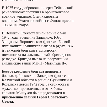
В 1935 году добровольно через Тейковский
райвоенкомат поступил в бронетанковое
военное училище. Стал кадровым
военным. Участник войны с Финляндией в
1939-1940 годов.
В Великой Отечественной войне с мая
1942 года, воевал на Западном, Юго-
Западном, Воронежском фронтах. Боевой
путь капитан Мишуков начала в рядах 183-
й танковой бригады в должности
помощника начальника штаба бригады по
разведке. Бригада имела на вооружении
английские танки МК-II «Матильда II».
Боевое крещение бригада приняла в
боевых действиях на Западном фронте, в
Калужской области в районе Сухиничей и
Козельска летом 1942 год. За стойкость и
мужество ,проявленные в этих боях,
капитан Мишуков был
представлен к
присвоению звания Герой Советского
Союза.