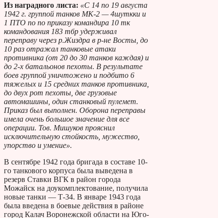
Из наградного листа:
«С 14 по 19 августа
1942 г. группой танков МК-2 — 4шуткки и
1 ПТО по по приказу командира 10 тк
командования 183 тбр удерживал
переправу через р.Жиздра в р-не Восты, до
10 раз отражал танковые атаки
противника (от 20 до 30 танков каждая) и
до 2-х батальонов пехоты. В результате
боев группой уничтожено и подбито 6
тяжелых и 15 средних танков противника,
до двух рот пехоты, две грузовые
автомашины, один станковый пулемет.
Приказ был выполнен. Оборона переправы
имела очень большое значение для все
операции. Тов. Мишуков прояснил
исключительную стойкость, мужество,
упорство и умение».
В сентябре 1942 года бригада в составе 10-
го танкового корпуса была выведена в
резерв Ставки ВГК в район города
Можайск на доукомплектование, получила
новые танки — Т-34. В январе 1943 года
была введена в боевые действия в районе
город Калач Воронежской области на Юго-