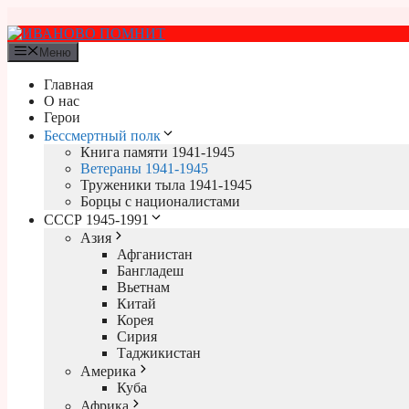
Перейти
к
содержимому
Меню
Главная
О нас
Герои
Бессмертный полк
Книга памяти 1941-1945
Ветераны 1941-1945
Труженики тыла 1941-1945
Борцы с националистами
СССР 1945-1991
Азия
Афганистан
Бангладеш
Вьетнам
Китай
Корея
Сирия
Таджикистан
Америка
Куба
Африка