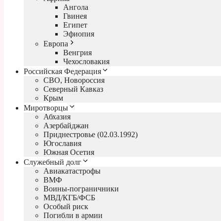
Ангола
Гвинея
Египет
Эфиопия
Европа
Венгрия
Чехословакия
Российская Федерация
СВО, Новороссия
Северный Кавказ
Крым
Миротворцы
Абхазия
Азербайджан
Приднестровье (02.03.1992)
Югославия
Южная Осетия
Служебный долг
Авиакатастрофы
ВМФ
Воины-пограничники
МВД/КГБ/ФСБ
Особый риск
Погибли в армии