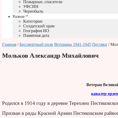
Пожарные, спасатели
УФСИН
Чернобыль
Разное
Категории
Солдатский храм
География ИО
Памятная дата
Главная
/
Бессмертный полк
Ветераны 1941-1945
Пестяки
/ Мол
Мольков Александр Михайлович
Ветеран Велико
кавалер орде
Родился в 1914 году в деревне Терехино Пестяковско
Призван в ряды Красной Армии Пестяковским райвое