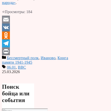
народа»
.
⭐Просмотры:
184
Email
VK
Odnoklassniki
Telegram
Бессмертный полк
,
Иваново
,
Книга
Print
памяти 1941-1945
06.01
,
ВВС
25.03.2026
Поиск
бойца или
события
Поиск: