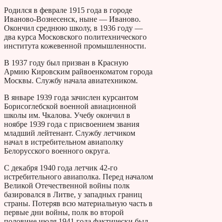
Родился в феврале 1915 года в городе
Иваново-Вознесенск, ныне — Иваново.
Окончил среднюю школу, в 1936 году —
два курса Московского политехнического
института кожевенной промышленности.
В 1937 году был призван в Красную
Армию Кировским райвоенкоматом города
Москвы. Службу начала авиатехником.
В январе 1939 года зачислен курсантом
Борисоглебской военной авиационной
школы им. Чкалова. Учебу окончил в
ноябре 1939 года с присвоением звания
младший лейтенант. Службу летчиком
начал в истребительном авиаполку
Белорусского военного округа.
С декабря 1940 года летчик 42-го
истребительного авиаполка. Перед началом
Великой Отечественной войны полк
базировался в Литве, у западных границ
страны. Потеряв всю материальную часть в
первые дни войны, полк во второй
половине июля 1941 года фактически был