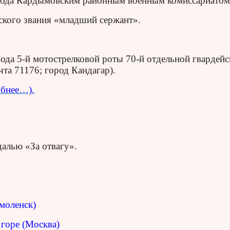
года Кардымовским районным военным комиссариатом
ского звания «младший сержант».
ода 5-й мотострелковой роты 70-й отдельной гвардейс
чта 71176; город Кандагар).
бнее…).
алью «За отвагу».
моленск)
горе (Москва)