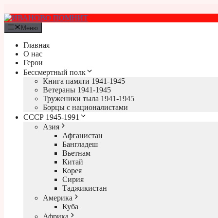
Перейти
к
содержимому
Меню
Главная
О нас
Герои
Бессмертный полк
Книга памяти 1941-1945
Ветераны 1941-1945
Труженики тыла 1941-1945
Борцы с националистами
СССР 1945-1991
Азия
Афганистан
Бангладеш
Вьетнам
Китай
Корея
Сирия
Таджикистан
Америка
Куба
Африка