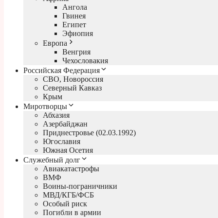
Ангола
Гвинея
Египет
Эфиопия
Европа
Венгрия
Чехословакия
Российская Федерация
СВО, Новороссия
Северный Кавказ
Крым
Миротворцы
Абхазия
Азербайджан
Приднестровье (02.03.1992)
Югославия
Южная Осетия
Служебный долг
Авиакатастрофы
ВМФ
Воины-пограничники
МВД/КГБ/ФСБ
Особый риск
Погибли в армии