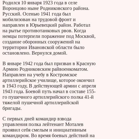
Родился 10 января 1923 года в селе
Воронцово ныне Родниковского района.
Русский. Осенью 1941 года был
мобилизован на трудовой фронт и
направлен в Юрьевецкий район. Работал
на рытье противотанковых рвов. Когда
немцы потерпели поражение под Москвой,
создание оборонных сооружений на
территории Ивановской области было
остановлено. Вернулся домой.
В январе 1942 года был призван в Красную
Армию Родниковским райвоенкоматом.
Направлен на учебу в Костромское
артиллерийское училище, которое окончил
в 1943 году, В действующей армии с апреля
1943 года. Боевой путь начал в составе 155-
го пушечного артиллерийского полка 41-й
тяжелой пушечной артиллерийской
бригады.
С первых дней командир взвода
управления полка лейтенант Моталев
проявил себя смелым и инициативным
командиром. Во время боевых действий на