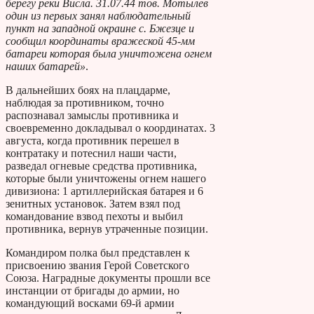
берегу реки Висла. 31.07.44 тов. Мотылев
один из первых занял наблюдательный
пункт на западной окраине с. Бжезце и
сообщил координаты вражеской 45-мм
батареи которая была уничтожена огнем
наших батарей»
.
В дальнейших боях на плацдарме,
наблюдая за противником, точно
распознавал замыслы противника и
своевременно докладывал о координатах. 3
августа, когда противник перешел в
контратаку и потеснил наши части,
разведал огневые средства противника,
которые были уничтожены огнем нашего
дивизиона: 1 артиллерийская батарея и 6
зенитных установок. Затем взял под
командование взвод пехоты и выбил
противника, вернув утраченные позиции.
Командиром полка был представлен к
присвоению звания Герой Советского
Союза. Наградные документы прошли все
инстанции от бригады до армии, но
командующий восками 69-й армии