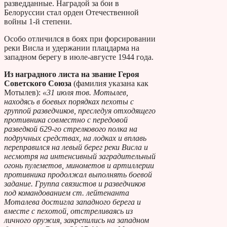
разведданные. Наградой за бои в
Белоруссии стал орден Отечественной
войны 1-й степени.
Особо отличился в боях при форсировании
реки Висла и удержании плацдарма на
западном берегу в июле-августе 1944 года.
Из наградного листа на звание Героя
Советского Союза
(фамилия указана как
Мотылев):
«31 июля тов. Мотылев,
находясь в боевых порядках пехоты с
группой разведчиков, преследуя отходящего
противника совместно с передовой
разведкой 629-го стрелкового полка на
подручных средствах, на лодках и вплавь
переправился на левый берег реки Висла и
несмотря на интенсивный заградительный
огонь пулеметов, минометов и артиллерии
противника продолжал выполнять боевой
задание. Группа связистов и разведчиков
под командованием ст. лейтенанта
Моталева достигла западного берега и
вместе с пехотой, отстреливаясь из
личного оружия, закрепились на западном