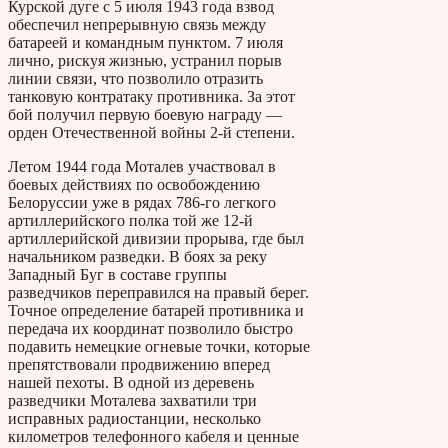
Курской дуге с 5 июля 1943 года взвод
обеспечил непрерывную связь между
батареей и командным пунктом. 7 июля
лично, рискуя жизнью, устранил порыв
линии связи, что позволило отразить
танковую контратаку противника. За этот
бой получил первую боевую награду —
орден Отечественной войны 2-й степени.
Летом 1944 года Моталев участвовал в
боевых действиях по освобождению
Белоруссии уже в рядах 786-го легкого
артиллерийского полка той же 12-й
артиллерийской дивизии прорыва, где был
начальником разведки. В боях за реку
Западный Буг в составе группы
разведчиков переправился на правый берег.
Точное определение батарей противника и
передача их координат позволило быстро
подавить немецкие огневые точки, которые
препятствовали продвижению вперед
нашей пехоты. В одной из деревень
разведчики Моталева захватили три
исправных радиостанции, несколько
километров телефонного кабеля и ценные