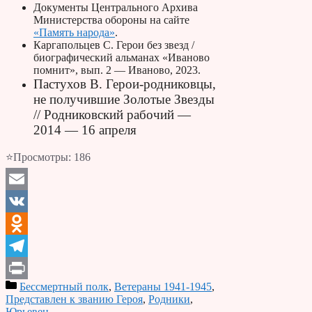
Документы Центрального Архива
Министерства обороны на сайте
«Память народа»
.
Каргапольцев С. Герои без звезд /
биографический альманах «Иваново
помнит», вып. 2 — Иваново, 2023.
Пастухов В. Герои-родниковцы,
не получившие Золотые Звезды
// Родниковский рабочий —
2014 — 16 апреля
⭐Просмотры:
186
Email
VK
Odnoklassniki
Telegram
Бессмертный полк
,
Ветераны 1941-1945
,
Print
Представлен к званию Героя
,
Родники
,
Юрьевец