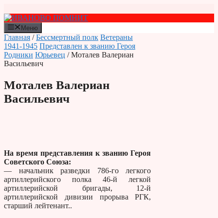
Перейти
к
содержимому
Меню
Главная
/
Бессмертный полк
Ветераны
1941-1945
Представлен к званию Героя
Родники
Юрьевец
/ Моталев Валериан
Васильевич
Моталев Валериан
Васильевич
На время представления к званию Героя
Советского Союза:
— начальник разведки 786-го легкого
артиллерийского полка 46-й легкой
артиллерийской бригады, 12-й
артиллерийской дивизии прорыва РГК,
старший лейтенант..