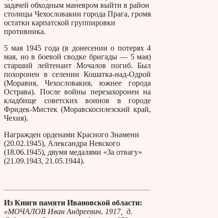
задачей обходным маневром выйти в район
столицы Чехословакии города Прага, громя
остатки карпатской группировки
противника.
5 мая 1945 года (в донесении о потерях 4
мая, но в боевой сводке бригады — 5 мая)
старший лейтенант Мочалов погиб. Был
похоронен в селении Кошатка-над-Одрой
(Моравия, Чехословакия, южнее города
Острава). После войны перезахоронен на
кладбище советских воинов в городе
Фридек-Мистек (Моравскосилезский край,
Чехия).
Награжден орденами Красного Знамени
(20.02.1945), Александра Невского
(18.06.1945), двумя медалями «За отвагу»
(21.09.1943, 21.05.1944).
Из Книги памяти Ивановской области:
«МОЧАЛОВ Иван Андреевич. 1917, д.