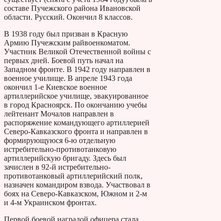
составе Пучежского района Ивановской
области. Русский. Окончил 8 классов.
В 1938 году был призван в Красную
Армию Пучежским райвоенкоматом.
Участник Великой Отечественной войны с
первых дней. Боевой путь начал на
Западном фронте. В 1942 году направлен в
военное училище. В апреле 1943 года
окончил 1-е Киевское военное
артиллерийское училище, эвакуированное
в город Красноярск. По окончанию учебы
лейтенант Мочалов направлен в
распоряжение командующего артиллерией
Северо-Кавказского фронта и направлен в
формирующуюся 6-ю отдельную
истребительно-противотанковую
артиллерийскую бригаду. Здесь был
зачислен в 92-й истребительно-
противотанковый артиллерийский полк,
назначен командиром взвода. Участвовал в
боях на Северо-Кавказском, Южном и 2-м
и 4-м Украинском фронтах.
Первой боевой наградой офицера стала