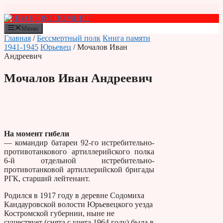
Перейти
к
содержимому
Меню
Главная
/
Бессмертный полк
Книга памяти
1941-1945
Юрьевец
/ Мочалов Иван
Андреевич
Мочалов Иван Андреевич
На момент гибели
— командир батареи 92-го истребительно-
противотанкового артиллерийского полка
6-й отдельной истребительно-
противотанковой артиллерийской бригады
РГК, старший лейтенант.
Родился в 1917 году в деревне Содомиха
Кандауровской волости Юрьевецкого уезда
Костромской губернии, ныне не
существует (снята с учета 1964 году) была в