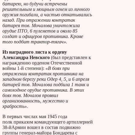
батарею, но будучи встречены
решительным и мощным огнем из личного
оружия погибали, а частью откатывались
назад. При отражении контратак
батарея тов. Мочалова уничтожила
орудие ПТО, 6 пулеметов и около 85
солдат и офицеров противника. Кроме
того подбит трактор-тягач».
Из наградного листа к ордену
Александра Невского
(был представлен к
награждению орденом Отечественной
войны 1-й степени):
«В боях при
отражении контратак противника на
западном берегу реки Одер 4, 5, и 6 апреля
батарей тов. Мочалова подбила 1 танк и
самоходное орудие противника. В этих
боях тов. Мочалов проявил
организованность, мужество и
храбрость».
В первых числах мая 1945 года
полк приказом командующего артиллерией
38-йАрмии вошел в состав подвижно
группы генерал-майора Бондарева с