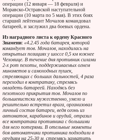
операции (12 января — 18 февраля) и
Моравско-Остравской наступательной
операции (10 марта по 5 мая). В этих боях
старший лейтенант Мочалов командовал
батареей, и заслужил два боевых ордена.
Из наградного листа к ордену Красного
Знамени
:
«4.2.45 года батарея, которой
командует тов. Мочалов, находилась на
открытых позициях у шоссе 0,5 км южнее
Чеховице. В течение дня противник силами
2-х рот пехоты, поддерживаемых огнем
минометов и самоходных пушек,
стреляющих с больших дальностей, 4 раза
переходил в контратаку, стремясь
овладеть батареей. Находясь без
пехотного прикрытия тов. Мочалов по
большевистски мужественно, умело и
решительно встретил врага, организовал
личный состав батареи, ведя огонь из
автоматов, карабинов и орудий, отразил
все контратаки противника с большими
для него потерями. В отельные моменты
боя автоматчики противника подходили в
орудиям на 25-30 м, стремясь захватить