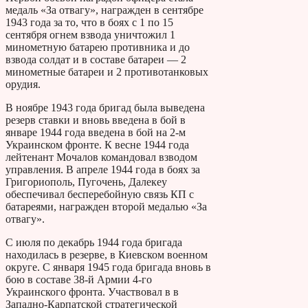
медаль «За отвагу», награжден в сентябре
1943 года за то, что в боях с 1 по 15
сентября огнем взвода уничтожил 1
минометную батарею противника и до
взвода солдат и в составе батареи — 2
минометные батареи и 2 противотанковых
орудия.
В ноябре 1943 года бригад была выведена
резерв ставки и вновь введена в бой в
январе 1944 года введена в бой на 2-м
Украинском фронте. К весне 1944 года
лейтенант Мочалов командовал взводом
управления. В апреле 1944 года в боях за
Григориополь, Пугочень, Далекеу
обеспечивал бесперебойную связь КП с
батареями, награжден второй медалью «За
отвагу».
С июля по декабрь 1944 года бригада
находилась в резерве, в Киевском военном
округе. С января 1945 года бригада вновь в
бою в составе 38-й Армии 4-го
Украинского фронта. Участвовал в в
Западно-Карпатской стратегической