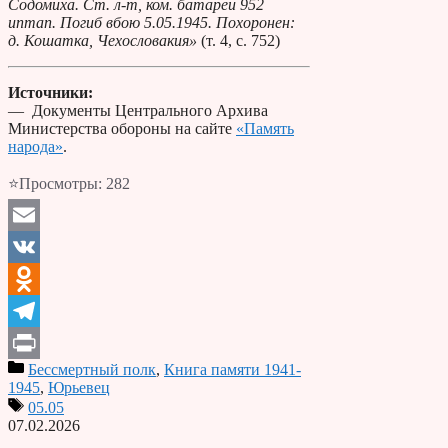
Содомиха. Ст. л-т, ком. батареи 952
иптап. Погиб вбою 5.05.1945. Похоронен:
д. Кошатка, Чехословакия»
(т. 4, с. 752)
Источники:
— Документы Центрального Архива
Министерства обороны на сайте
«Память
народа»
.
⭐Просмотры:
282
Email
VK
Odnoklassniki
Telegram
Бессмертный полк
,
Книга памяти 1941-
Print
1945
,
Юрьевец
05.05
07.02.2026