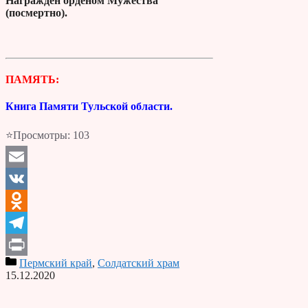
Награжден орденом Мужества
(посмертно).
ПАМЯТЬ:
Книга Памяти Тульской области.
⭐Просмотры:
103
Email
VK
Odnoklassniki
Telegram
Пермский край
,
Солдатский храм
Print
15.12.2020