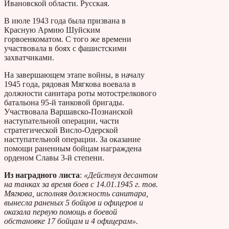
Ивановской области. Русская.
В июле 1943 года была призвана в
Красную Армию Шуйским
горвоенкоматом. С того же времени
участвовала в боях с фашистскими
захватчиками.
На завершающем этапе войны, в началу
1945 года, рядовая Мягкова воевала в
должности санитара роты мотострелкового
батальона 95-й танковой бригады.
Участвовала Варшавско-Познанской
наступательной операции, части
стратегической Висло-Одерской
наступательной операции. За оказание
помощи раненным бойцам награждена
орденом Славы 3-й степени.
Из наградного листа
:
«Действуя десантом
на танках за время боев с 14.01.1945 г. тов.
Мягкова, исполняя должность санитара,
вынесла раненых 5 бойцов и офицеров и
оказала первую помощь в боевой
обстановке 17 бойцам и 4 офицерам».