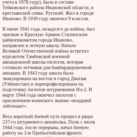
учета в 1978 году), была в составе
Тейковского района Ивановской области, в
крестьянской семье. Русский. Жил в городе
Иваново. В 1939 году окончил 9 классов.
В июне 1941 года, незадолго до войны, был
призван в Красную Армию Сталинским
райвоенкоматом города Иваново,
направлен в летную школу. Начало
Великой Отечественной войны встретил
курсантом Тамбовской военной
авиационной школы пилотов, которая
готовило летчиков для бомбардировочной
авиации. В 1943 году школа была
эвакуирована на восток в город Джизак
(Узбекистан) и перепрофилирована на
подготовку пилотов штурмовиков Ил-2. В
марте 1944 года окончил пилотов с
присвоением воинского звания «младший
лейтенант».
Весь короткий боевой путь прошел в рядах
237-го штурмового авиаполка. Полк с июля
1944 года, после перерыва, начал боевую
работу на 3-м Прибалтийском фронте.