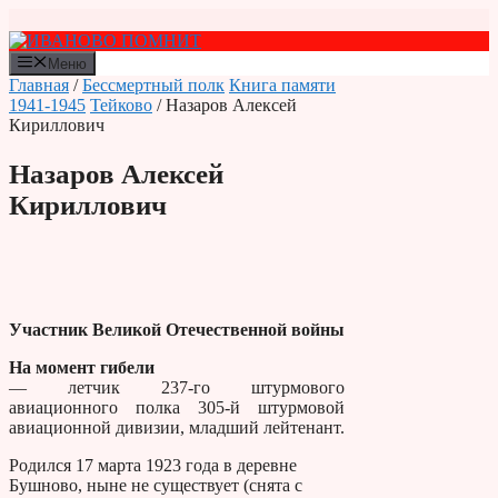
Перейти
к
содержимому
Меню
Главная
/
Бессмертный полк
Книга памяти
1941-1945
Тейково
/ Назаров Алексей
Кириллович
Назаров Алексей
Кириллович
Участник Великой Отечественной войны
На момент гибели
— летчик 237-го штурмового
авиационного полка 305-й штурмовой
авиационной дивизии, младший лейтенант.
Родился 17 марта 1923 года в деревне
Бушново, ныне не существует (снята с