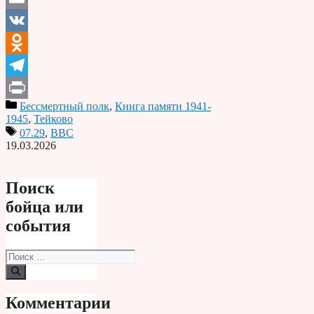
Email
VK
Odnoklassniki
Telegram
Бессмертный полк
,
Книга памяти 1941-
Print
1945
,
Тейково
07.29
,
ВВС
19.03.2026
Поиск
бойца или
события
Поиск:
Комментарии