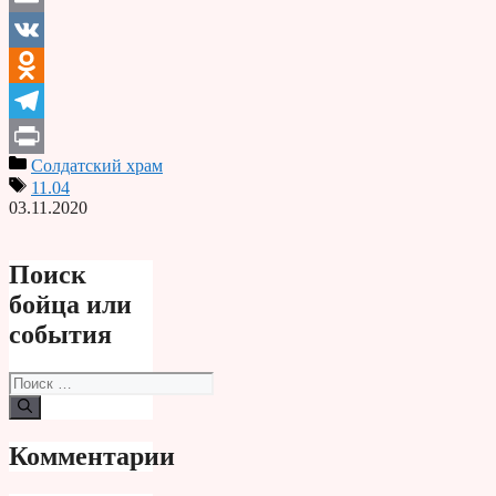
Email
VK
Odnoklassniki
Telegram
Солдатский храм
Print
11.04
03.11.2020
Поиск
бойца или
события
Поиск:
Комментарии